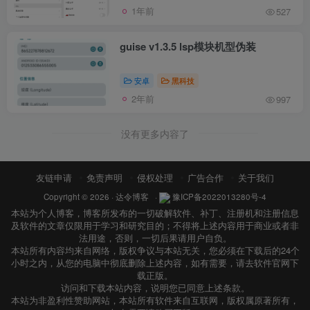
1年前
527
guise v1.3.5 lsp模块机型伪装
安卓
黑科技
2年前
997
没有更多内容了
友链申请
免责声明
侵权处理
广告合作
关于我们
Copyright © 2026 ·
达令博客
·
豫ICP备2022013280号-4
本站为个人博客，博客所发布的一切破解软件、补丁、注册机和注册信息
及软件的文章仅限用于学习和研究目的；不得将上述内容用于商业或者非
法用途，否则，一切后果请用户自负。
本站所有内容均来自网络，版权争议与本站无关，您必须在下载后的24个
小时之内，从您的电脑中彻底删除上述内容，如有需要，请去软件官网下
载正版。
访问和下载本站内容，说明您已同意上述条款。
本站为非盈利性赞助网站，本站所有软件来自互联网，版权属原著所有，