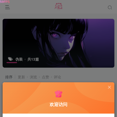
伪装
共13篇
排序
更新
浏览
点赞
评论
《主角》影游中文版
电脑游戏
欢迎访问
4天前
50