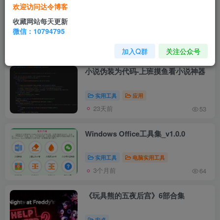
欢迎访问达令博客
《主角》互动影游中文版
收藏网站每天更新
微信：10794795
电脑游戏
22天前
27
加入Q群
关注公众号
小说伪装为代码-上班摸鱼看小说神器
实用工具
应用
23天前
53
Windows Office工具集_v1.0.0
实用工具
电脑实用工具
3个月前
64
《玩具熊的五夜后宫》6部合集
安卓