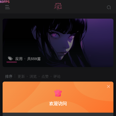
应用
共559篇
排序
更新
浏览
点赞
评论
雷电模拟器9 v9.5.32.0绿色纯净版
电脑游戏
欢迎访问
前天
100