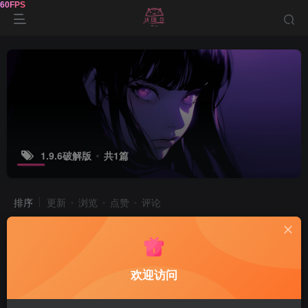
1.9.6破解版
共1篇
排序
更新
浏览
点赞
评论
SimLoc 1.9.6 虚拟定位破解版
苹果
欢迎访问
1年前
1047