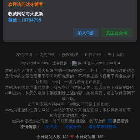
欢迎访问达令博客
收藏网站每天更新
微信：10794795
加入Q群
关注公众号
友链申请
免责声明
侵权处理
广告合作
关于我们
Copyright © 2026 ·
达令博客
·
豫ICP备2022013280号-4
本站为个人博客，博客所发布的一切破解软件、补丁、注册机和注册信息
及软件的文章仅限用于学习和研究目的；不得将上述内容用于商业或者非
法用途，否则，一切后果请用户自负。
本站所有内容均来自网络，版权争议与本站无关，您必须在下载后的24个
小时之内，从您的电脑中彻底删除上述内容，如有需要，请去软件官网下
载正版。
访问和下载本站内容，说明您已同意上述条款。
本站为非盈利性赞助网站，本站所有软件来自互联网，版权属原著所有，
如有需要请购买正版。
如果有侵权之处请第一时间联系我们删除。敬请谅解!
侵权投诉
友情链接：
发卡灵
哈皮云卡
道乐苹果软件库
今日访问人数
141
❤️
今日访问量
161