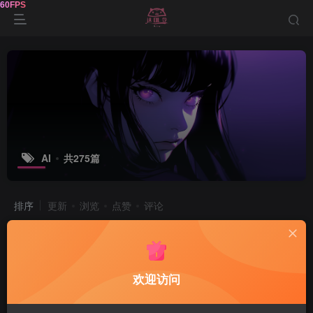
AI
共275篇
排序
更新
浏览
点赞
评论
Acrobat Pro DC 2026.001.21779中文
直装版
电脑游戏
欢迎访问
7小时前
31