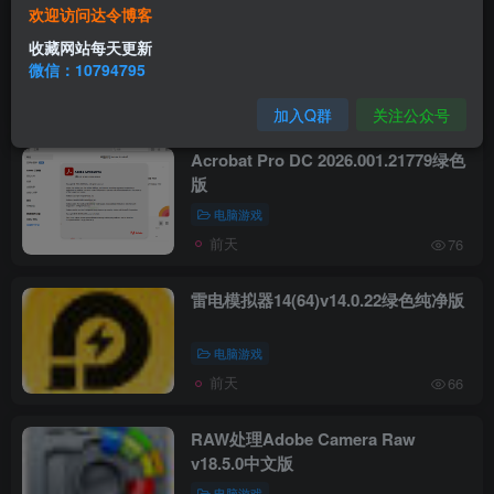
欢迎访问达令博客
Ai图像放大Topaz Gigapixel v1.3.3高
级版
收藏网站每天更新
微信：10794795
AI智能
实用工具
15小时前
87
加入Q群
关注公众号
Acrobat Pro DC 2026.001.21779绿色
版
电脑游戏
前天
76
雷电模拟器14(64)v14.0.22绿色纯净版
电脑游戏
前天
66
RAW处理Adobe Camera Raw
v18.5.0中文版
电脑游戏