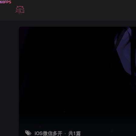
iOS微信多开
共1篇