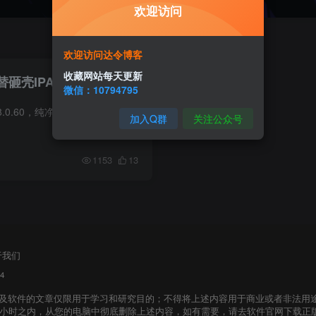
欢迎访问
欢迎访问达令博客
收藏网站每天更新
官替砸壳IPA
微信：10794795
微信官方纯净版砸壳IPA 8.0.60，纯净版就是ID未修改，没有注入插件版的微信IPA安装包。 微信版本 8.0.60 兼容性 iPhone：iOS 14.0+ iPad：iPadOS 14.0+ 版本说明 AppStore商店正式版； 全权限iP...
加入Q群
关注公众号
1153
13
于我们
4
及软件的文章仅限用于学习和研究目的；不得将上述内容用于商业或者非法用
个小时之内，从您的电脑中彻底删除上述内容，如有需要，请去软件官网下载正