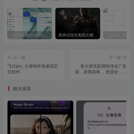
VMOS定制ROM包HnciseOS9.6.0兼容解锁
黑神话悟空离线完整版+修改器
上一篇
下一篇
飞行pro_分身制作加虚拟定
新大师兄影视纯净去广告
位软件
版，老牌战将 ，资源全，秒
播放！
相关推荐