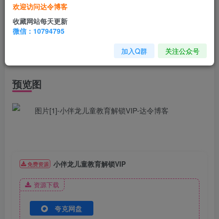
小伴龙APP汇集5000+动画知识内容、2000+动态绘本、
欢迎访问达令博客
200+原创益智互动故事、200+原创互动知识、100+原创职
收藏网站每天更新
微信：10794795
业体验、数千个国学音频和启蒙故事等。内容根据孩子不同
启蒙阶段所设计，让孩子自主学习知识、主动探索未知，培
加入Q群
关注公众号
养孩子全面发展。
预览图
小伴龙儿童教育解锁VIP
免费资源
资源下载
夸克网盘