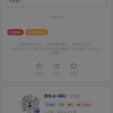
当受骗！
THE END
安卓
实用工具
如果您喜欢本站，可以收藏本网址，方便下次访问！
软件中的广告/弹窗/群号等信息切勿相信，注意鉴别，以免上当
受骗！
点赞
9
分享
收藏
鹿鸣
关注
965
0
5
17.6W+
公众号：爱软件百宝箱