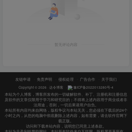
暂无评论内容
友链申请
免责声明
侵权处理
广告合作
关于我们
Copyright © 2026 ·
达令博客
·
豫ICP备2022013280号-4
本站为个人博客，博客所发布的一切破解软件、补丁、注册机和注册信息
及软件的文章仅限用于学习和研究目的；不得将上述内容用于商业或者非
法用途，否则，一切后果请用户自负。
本站所有内容均来自网络，版权争议与本站无关，您必须在下载后的24个
小时之内，从您的电脑中彻底删除上述内容，如有需要，请去软件官网下
载正版。
访问和下载本站内容，说明您已同意上述条款。
本站为非盈利性赞助网站，本站所有软件来自互联网，版权属原著所有，