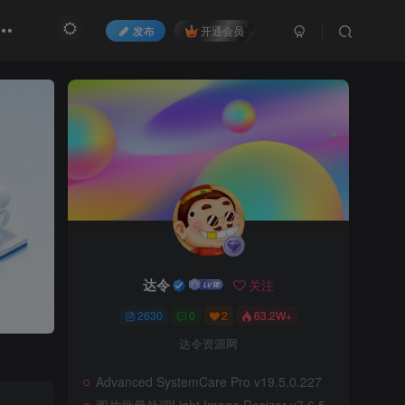
发布
开通会员
达令
关注
2630
0
2
63.2W+
达令资源网
Advanced SystemCare Pro v19.5.0.227