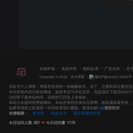
友链申请
免责声明
侵权处理
广告合作
关
Copyright © 2026 ·
达令博客
·
豫ICP备2022013280号-
本站为个人博客，博客所发布的一切破解软件、补丁、注册机和注册信息
本站所有内容均来自网络，版权争议与本站无关，您必须在下载后的24
访问和下载本站内容，说明您已同意上述条款。
本站为非盈利性赞助网站，本站所有软件来自互联网，版权属原著所有，
如果有侵权之处请第一时间联系我们删除。敬请谅解!
侵权投诉
友情链接：
发卡灵
哈皮云卡
道乐苹果软件库
今日访问人数
987
❤️
今日访问量
1178