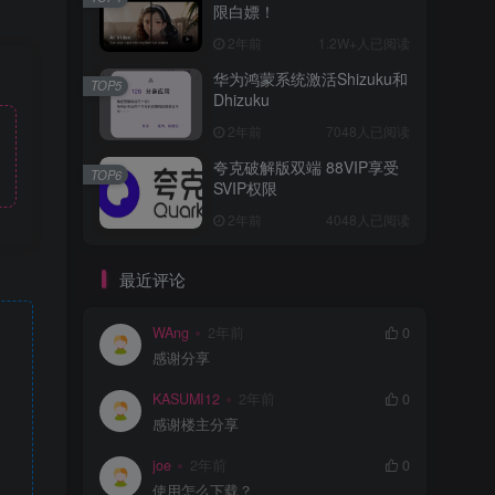
限白嫖！
2年前
1.2W+人已阅读
华为鸿蒙系统激活Shizuku和
TOP5
Dhizuku
2年前
7048人已阅读
夸克破解版双端 88VIP享受
TOP6
SVIP权限
2年前
4048人已阅读
最近评论
WAng
2年前
0
感谢分享
KASUMI12
2年前
0
感谢楼主分享
joe
2年前
0
使用怎么下载？