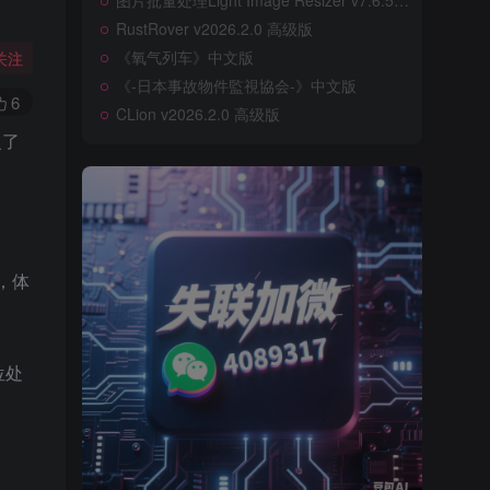
图片批量处理Light Image Resizer v7.6.5.176
RustRover v2026.2.0 高级版
《氧气列车》中文版
关注
《-日本事故物件監視協会-》中文版
6
CLion v2026.2.0 高级版
复了
，体
位处