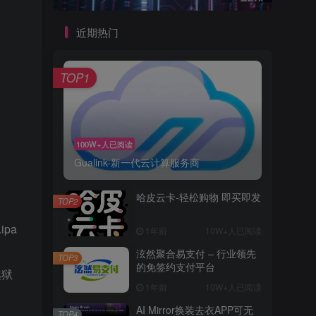
近期热门
TOP1
100W+人已阅读
Gualink-新一代云计算服务商
哈皮云卡-轻松购物 即买即发
TOP2
ipa
1年前
10W+人已阅读
泫然聚合易支付 – 行业领先
TOP3
的免签约支付平台
越狱
1年前
10W+人已阅读
AI Mirror换装去衣APP可无
TOP4