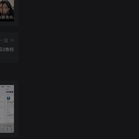
AI Mirror换装去衣APP可无限白嫖！
华为鸿蒙系统激活Shizuku和Dhizuku
夸克破解版双端 88VIP享受SVIP权限
一篇
魔商店2教程
2.0.5 优化版
布蕾4K_2.0.1 去广告苹果版