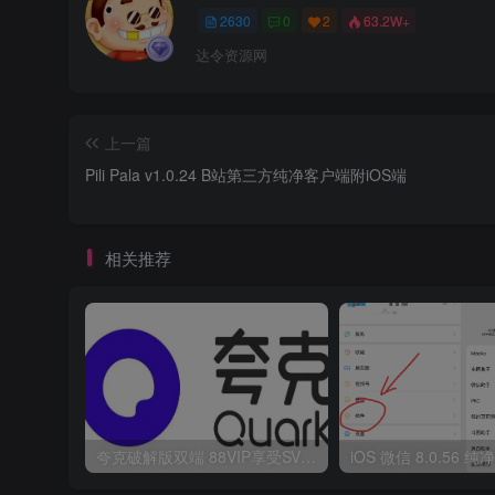
2630
0
2
63.2W+
达令资源网
上一篇
Pili Pala v1.0.24 B站第三方纯净客户端附iOS端
相关推荐
夸克破解版双端 88VIP享受SVIP权限