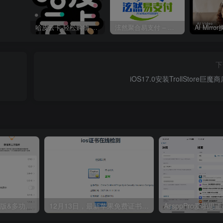
哈皮云卡-轻松购物 即买即发
泫然聚合易支付 – 行业领先的免签约支付平台
下
iOS17.0安装TrollStore巨
iOS 微信 8.0.56 纯净版&多功能版
12月13日，最新苹果免费证书分享，iOS通过证书安装 App教程
AssppPro爱啪思道 