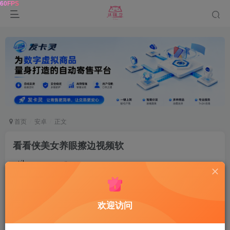
首页
安卓
正文
看看侠美女养眼擦边视频软
鹿鸣
关注
2年前发布
0
220
7
资源介绍
欢迎访问