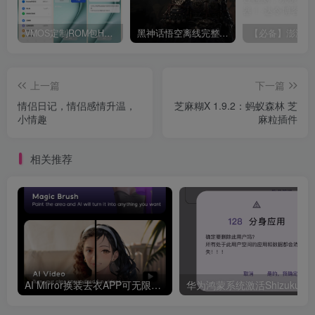
VMOS定制ROM包HnciseOS9.6.0兼容解锁
黑神话悟空离线完整版+修改器
上一篇
下一篇
情侣日记，情侣感情升温，
芝麻糊X 1.9.2：蚂蚁森林 芝
小情趣
麻粒插件
相关推荐
AI Mirror换装去衣APP可无限白嫖！