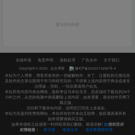
暂无评论内容
友链申请
免责声明
侵权处理
广告合作
关于我们
Copyright © 2026 ·
达令博客
·
豫ICP备2022013280号-4
本站为个人博客，博客所发布的一切破解软件、补丁、注册机和注册信息
及软件的文章仅限用于学习和研究目的；不得将上述内容用于商业或者非
法用途，否则，一切后果请用户自负。
本站所有内容均来自网络，版权争议与本站无关，您必须在下载后的24个
小时之内，从您的电脑中彻底删除上述内容，如有需要，请去软件官网下
载正版。
访问和下载本站内容，说明您已同意上述条款。
本站为非盈利性赞助网站，本站所有软件来自互联网，版权属原著所有，
如有需要请购买正版。
如果有侵权之处请第一时间联系我们删除。敬请谅解!
侵权投诉
友情链接：
发卡灵
哈皮云卡
道乐苹果软件库