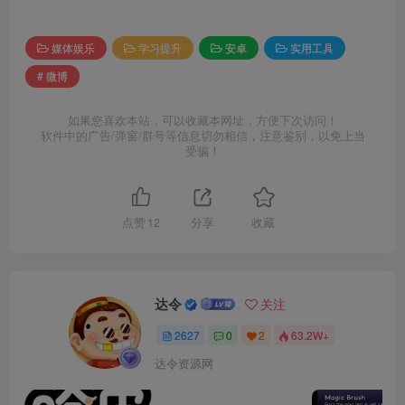
媒体娱乐
学习提升
安卓
实用工具
# 微博
如果您喜欢本站，可以收藏本网址，方便下次访问！
软件中的广告/弹窗/群号等信息切勿相信，注意鉴别，以免上当
受骗！
点赞
12
分享
收藏
达令
关注
2627
0
2
63.2W+
达令资源网