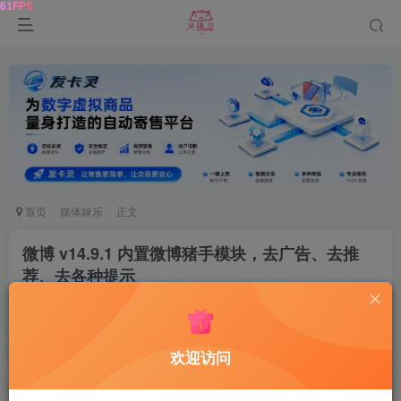
首页
媒体娱乐
正文
微博 v14.9.1 内置微博猪手模块，去广告、去推
荐、去各种提示
达令
关注
2年前更新
0
164
12
欢迎访问
软件介绍