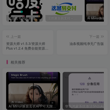
哈皮云卡-轻松购物 即买即发
泫然聚合易支付 – 行业领先的免签约支付平台
上一篇
下一篇
资源大师 v1.5.3/资源大师
油条视频纯净无广告版
Plus v1.2.4 免费全能资源搜
索工具
相关推荐
AI Mirror换装去衣APP可无限白嫖！