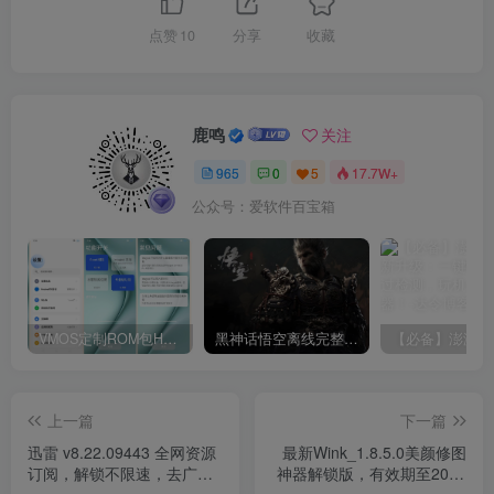
点赞
10
分享
收藏
鹿鸣
关注
965
0
5
17.7W+
公众号：爱软件百宝箱
VMOS定制ROM包HnciseOS9.6.0兼容解锁
黑神话悟空离线完整版+修改器
上一篇
下一篇
迅雷 v8.22.09443 全网资源
最新Wink_1.8.5.0美颜修图
订阅，解锁不限速，去广告
神器解锁版，有效期至2099