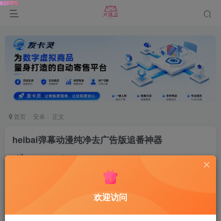
首页
安卓
正文
heibai弹幕动漫纯净去广告版追番神器
鹿鸣
关注
2年前发布
0
276
10
资源介绍
欢迎访问