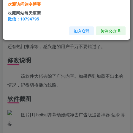
heibai弹幕官网版下载动漫是一款非常热门的动漫资源软
欢迎访问达令博客
件，无广告、免费看、高清播放，涵盖了最新热门的动漫视
收藏网站每天更新
微信：10794795
频作品，heibai弹幕官网版下载动漫拥有海量的动漫资源，用
户可以在这里观看各种类型的动漫，国产热门、日漫、欧美
加入Q群
关注公众号
等，满足用户所有追漫需求，这里的动漫更新速度非常快，
还有热门推荐等，感兴趣的用户千万不要错过了。
修改说明
该软件大佬去除了广告内容。如果遇到加载不出来的
情况，记得切换播放线路。
软件截图