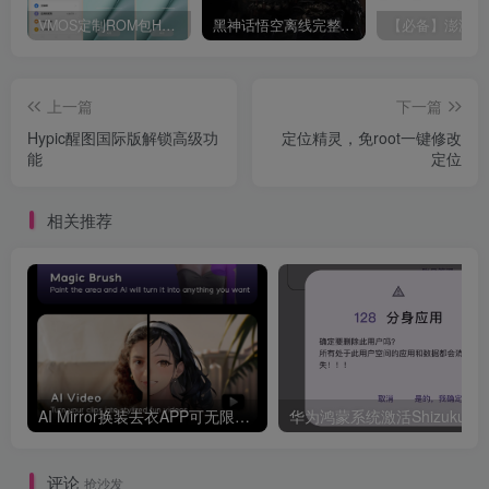
VMOS定制ROM包HnciseOS9.6.0兼容解锁
黑神话悟空离线完整版+修改器
上一篇
下一篇
Hypic醒图国际版解锁高级功
定位精灵，免root一键修改
能
定位
相关推荐
AI Mirror换装去衣APP可无限白嫖！
评论
抢沙发