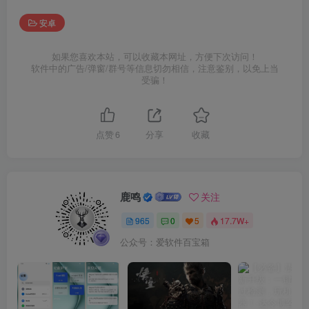
安卓
如果您喜欢本站，可以收藏本网址，方便下次访问！
软件中的广告/弹窗/群号等信息切勿相信，注意鉴别，以免上当
受骗！
点赞
6
分享
收藏
鹿鸣
关注
965
0
5
17.7W+
公众号：爱软件百宝箱