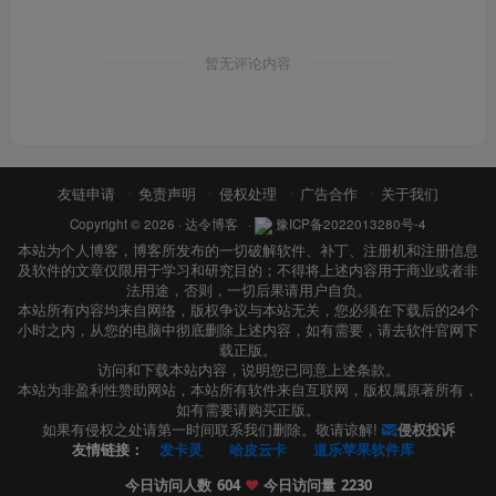
暂无评论内容
友链申请
免责声明
侵权处理
广告合作
关于我们
Copyright © 2026 ·
达令博客
·
豫ICP备2022013280号-4
本站为个人博客，博客所发布的一切破解软件、补丁、注册机和注册信息
及软件的文章仅限用于学习和研究目的；不得将上述内容用于商业或者非
法用途，否则，一切后果请用户自负。
本站所有内容均来自网络，版权争议与本站无关，您必须在下载后的24个
小时之内，从您的电脑中彻底删除上述内容，如有需要，请去软件官网下
载正版。
访问和下载本站内容，说明您已同意上述条款。
本站为非盈利性赞助网站，本站所有软件来自互联网，版权属原著所有，
如有需要请购买正版。
如果有侵权之处请第一时间联系我们删除。敬请谅解!
侵权投诉
友情链接：
发卡灵
哈皮云卡
道乐苹果软件库
今日访问人数
604
❤️
今日访问量
2230