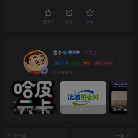
点赞
6
分享
收藏
达令
关注
2619
0
2
63.1W+
达令资源网
哈皮云卡-轻松购物 即买即发
泫然聚合易支付 – 行业领先的免签约支付平台
上一篇
下一篇