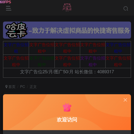
文字广告位招
文字广告位招
文字广告位招
文字广告位招
文字广告位招
租
租中
租中
租中
租中
文字广告位招
文字广告位招
文字广告位招
文字广告位招
文字广告位招
租中
租中
租中
租中
租中
文字广告位25/月/图广50/月 站长微信：4089317
首页
PC
正文
鼠标连点器 MouseClickTool V2.0 – 只有16KB
达令
关注
2年前发布
欢迎访问
0
253
6