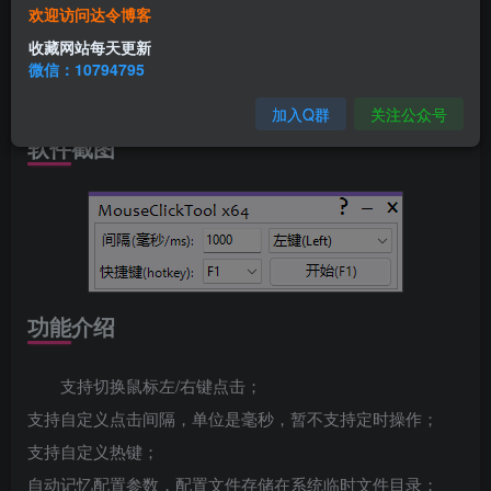
软件简介
欢迎访问达令博客
收藏网站每天更新
简单好用的鼠标
连点器
，体积小巧，性能好好的~鼠标
微信：10794795
连点器，当前版本体积仅16KB。软件支持32bit和64bit。
加入Q群
关注公众号
软件截图
功能介绍
支持切换鼠标左/右键点击；
支持自定义点击间隔，单位是毫秒，暂不支持定时操作；
支持自定义热键；
自动记忆配置参数，配置文件存储在系统临时文件目录；