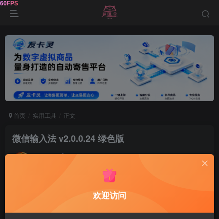
首页
实用工具
正文
微信输入法 v2.0.0.24 绿色版
达令
关注
2个月前更新
57
8
欢迎访问
软件介绍