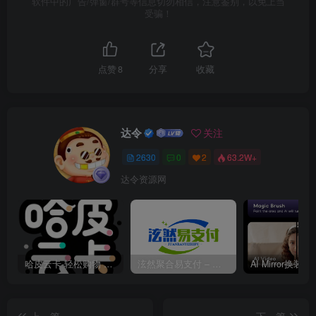
软件中的广告/弹窗/群号等信息切勿相信，注意鉴别，以免上当
受骗！
点赞
8
分享
收藏
达令
关注
2630
0
2
63.2W+
达令资源网
哈皮云卡-轻松购物 即买即发
泫然聚合易支付 – 行业领先的免签约支付平台
上一篇
下一篇