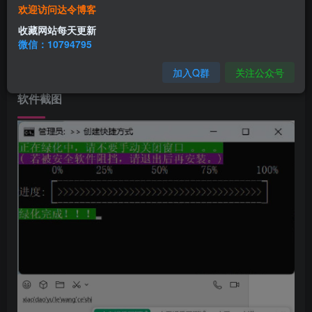
微信
输入法
是T
X
微信团队打造的一款中文输入法，提供
欢迎访问达令博客
高效的输入体验、精准的推荐策略、多元的创新玩法。简
收藏网站每天更新
微信：10794795
洁、好用、打字快，无
广告
，适用于
Windows
7 及以上
系统
版本。
加入Q群
关注公众号
软件截图