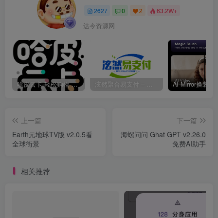
2627
0
2
63.2W+
达令资源网
哈皮云卡-轻松购物 即买即发
泫然聚合易支付 – 行业领先的免签约支付平台
上一篇
下一篇
Earth元地球TV版 v2.0.5看
海螺问问 Ghat GPT v2.26.0
全球街景
免费AI助手
相关推荐