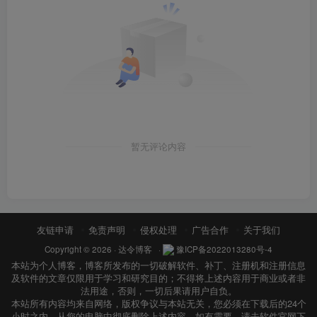
暂无评论内容
友链申请
免责声明
侵权处理
广告合作
关于我们
Copyright © 2026 ·
达令博客
·
豫ICP备2022013280号-4
本站为个人博客，博客所发布的一切破解软件、补丁、注册机和注册信息
及软件的文章仅限用于学习和研究目的；不得将上述内容用于商业或者非
法用途，否则，一切后果请用户自负。
本站所有内容均来自网络，版权争议与本站无关，您必须在下载后的24个
小时之内，从您的电脑中彻底删除上述内容，如有需要，请去软件官网下