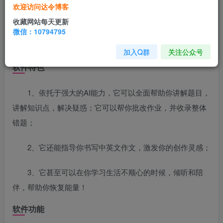
豆包爱学app原名盒马爱学，是字节跳动官方打造的一
欢迎访问达令博客
款学习软件，加入ai系统之后能够给用户提供多方位学习辅
收藏网站每天更新
助，包括ai答疑，错题智能分析，知识搜索，以及写作辅助
微信：10794795
等等，给大家提供丰富的学习功能体验。
加入Q群
关注公众号
软件特色
1、依托于强大的AI能力，它可以全面帮助你讲解题目，
讲解知识点，解决疑惑；它可以帮你批改作业，并收录整体
错题；
2、它还能指导你书写中英文作文，激发你的创作灵感；
3、它甚至可以在你学习生活不顺心的时候，倾听和陪
伴，帮助你恢复能量！
软件功能