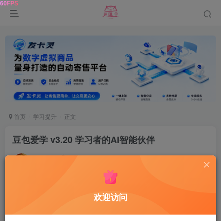
首页
学习提升
正文
豆包爱学 v3.20 学习者的AI智能伙伴
达令
关注
2年前更新
0
293
12
软件介绍
欢迎访问