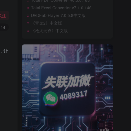
Total PDF Converter v6.5.0.188
Total Excel Converter v7.1.0.146
DVDFab Player 7.0.5.8中文版
关注
《青鬼2》中文版
14
《枪火无双》中文版
钮，让