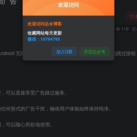
启动广告
欢迎访问
欢迎访问达令博客
0
119
收藏网站每天更新
微信：10794795
加入Q群
关注公众号
ndroid 无障碍服务帮助用户快速点击 APP 开屏广告的跳过按
程，可以直接享受广告跳过服务。
加任何形式的广告干扰，确保用户体验始终保持纯净。
制，可以随心所欲地使用。