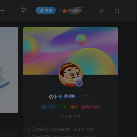
发布
开通会员
达令
关注
2625
0
2
63.2W+
达令资源网
Total Doc Converter v5.1.0.410