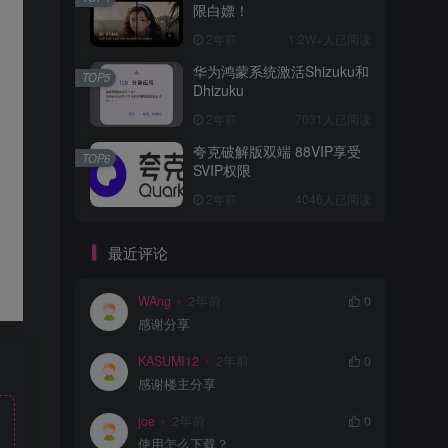
限白嫖！
2年前
1.2W+人已阅读
华为鸿蒙系统激活Shizuku和
TOP5
Dhizuku
2年前
7031人已阅读
夸克破解版双端 88VIP享受
TOP6
SVIP权限
2年前
4046人已阅读
最近评论
WAng
2年前
0
感谢分享
KASUMI12
2年前
0
感谢楼主分享
joe
2年前
0
使用怎么下载？