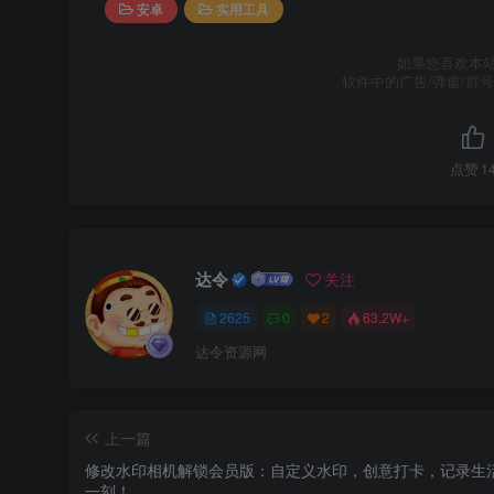
安卓
实用工具
如果您喜欢本
软件中的广告/弹窗/群
点赞
1
达令
关注
2625
0
2
63.2W+
达令资源网
上一篇
修改水印相机解锁会员版：自定义水印，创意打卡，记录生
一刻！