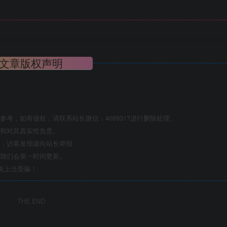
文章版权声明
考，如有侵权，请联系站长微信：4089317进行删除处理。
点和对其真实性负责。
息，访客发现请向站长举报
们我们会第一时间更新。
免上当受骗！
THE END