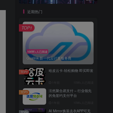
近期热门
TOP1
100W+人已阅读
Gualink-新一代云计算服务商
哈皮云卡-轻松购物 即买即发
TOP2
1年前
10W+人已阅读
泫然聚合易支付 – 行业领先
TOP3
的免签约支付平台
1年前
10W+人已阅读
AI Mirror换装去衣APP可无
TOP4