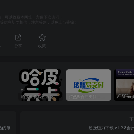
站，可以收藏本网址，方便下次访问！
号等信息切勿相信，注意鉴别，以免上当受骗！
4
分享
收藏
哈皮云卡-轻松购物 即买即发
泫然聚合易支付 – 行业领先的免签约支付平台
下
活的每
超强磁力下载 v1.2.8