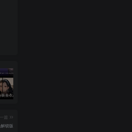
AI Mirror换装去衣APP可无限白嫖！
华为鸿蒙系统激活Shizuku和Dhizuku
夸克破解版双端 88VIP享受SVIP权限
一篇
会员解锁版