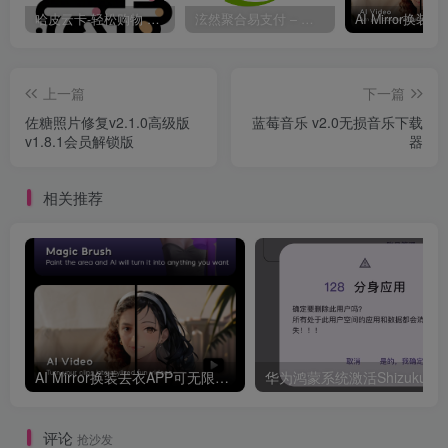
哈皮云卡-轻松购物 即买即发
泫然聚合易支付 – 行业领先的免签约支付平台
上一篇
下一篇
佐糖照片修复v2.1.0高级版
蓝莓音乐 v2.0无损音乐下载
v1.8.1会员解锁版
器
相关推荐
AI Mirror换装去衣APP可无限白嫖！
评论
抢沙发