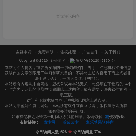
暂无评论内容
友链申请
免责声明
侵权处理
广告合作
关于我们
Copyright © 2026 ·
达令博客
·
豫ICP备2022013280号-4
本站为个人博客，博客所发布的一切破解软件、补丁、注册机和注册信息
及软件的文章仅限用于学习和研究目的；不得将上述内容用于商业或者非
法用途，否则，一切后果请用户自负。
本站所有内容均来自网络，版权争议与本站无关，您必须在下载后的24个
小时之内，从您的电脑中彻底删除上述内容，如有需要，请去软件官网下
载正版。
访问和下载本站内容，说明您已同意上述条款。
本站为非盈利性赞助网站，本站所有软件来自互联网，版权属原著所有，
如有需要请购买正版。
如果有侵权之处请第一时间联系我们删除。敬请谅解!
侵权投诉
友情链接：
发卡灵
哈皮云卡
道乐苹果软件库
今日访问人数
628
❤️
今日访问量
704