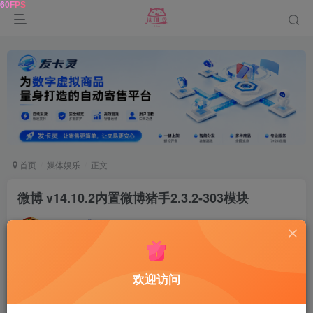
首页
媒体娱乐
正文
微博 v14.10.2内置微博猪手2.3.2-303模块
达令
关注
2年前更新
0
103
5
软件介绍
欢迎访问