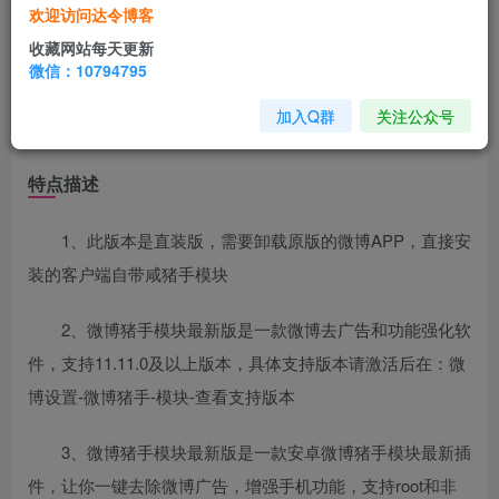
微博
内置猪手模块直装版是一款内置了咸猪手模块的微
欢迎访问达令博客
博客户端，拥有一些自定义功能，包括有去广告、去推荐、
收藏网站每天更新
去各种提示等等，需要你自己自定义设置，功能强大，使用
微信：10794795
简单，是利用了Xposed模块内置进来的助手，直接安装就可
加入Q群
关注公众号
以使用，免root，直装即可，欢迎下载。
特点描述
1、此版本是直装版，需要卸载原版的微博APP，直接安
装的客户端自带咸猪手模块
2、微博猪手模块最新版是一款微博去广告和功能强化软
件，支持11.11.0及以上版本，具体支持版本请激活后在：微
博设置-微博猪手-模块-查看支持版本
3、微博猪手模块最新版是一款安卓微博猪手模块最新插
件，让你一键去除微博广告，增强手机功能，支持root和非