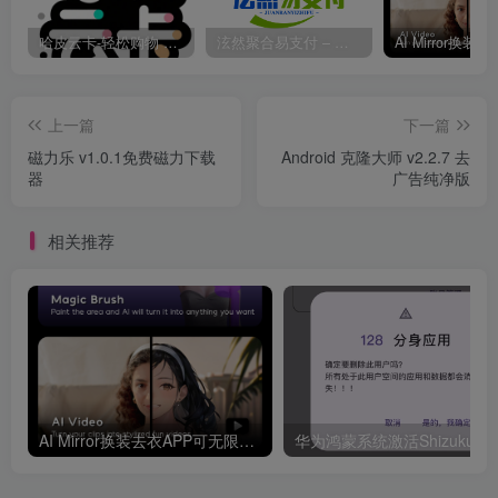
哈皮云卡-轻松购物 即买即发
泫然聚合易支付 – 行业领先的免签约支付平台
上一篇
下一篇
磁力乐 v1.0.1免费磁力下载
Android 克隆大师 v2.2.7 去
器
广告纯净版
相关推荐
AI Mirror换装去衣APP可无限白嫖！