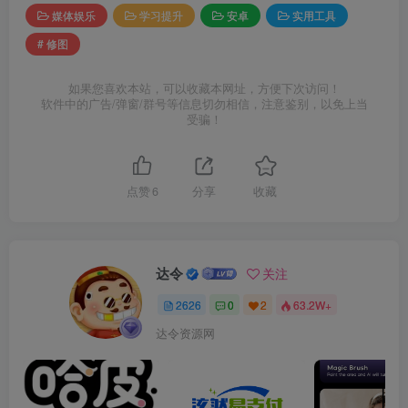
媒体娱乐
学习提升
安卓
实用工具
# 修图
如果您喜欢本站，可以收藏本网址，方便下次访问！
软件中的广告/弹窗/群号等信息切勿相信，注意鉴别，以免上当
受骗！
点赞
6
分享
收藏
达令
关注
2626
0
2
63.2W+
达令资源网