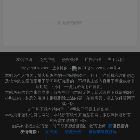
暂无评论内容
友链申请
免责声明
侵权处理
广告合作
关于我们
Copyright © 2026 ·
达令博客
·
豫ICP备2022013280号-4
本站为个人博客，博客所发布的一切破解软件、补丁、注册机和注册信息
及软件的文章仅限用于学习和研究目的；不得将上述内容用于商业或者非
法用途，否则，一切后果请用户自负。
本站所有内容均来自网络，版权争议与本站无关，您必须在下载后的24个
小时之内，从您的电脑中彻底删除上述内容，如有需要，请去软件官网下
载正版。
访问和下载本站内容，说明您已同意上述条款。
本站为非盈利性赞助网站，本站所有软件来自互联网，版权属原著所有，
如有需要请购买正版。
如果有侵权之处请第一时间联系我们删除。敬请谅解!
侵权投诉
友情链接：
发卡灵
哈皮云卡
道乐苹果软件库