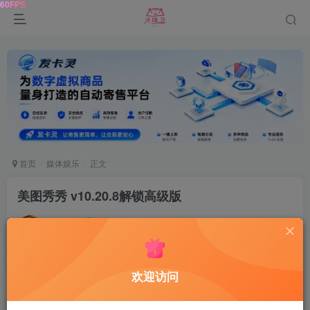
首页
媒体娱乐
正文
美图秀秀 v10.20.8解锁高级版
达令
关注
2年前更新
0
174
6
软件介绍
欢迎访问