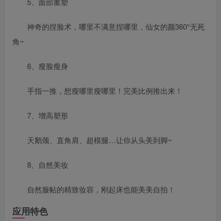
5、面部重塑
神奇的捏脸术，哪里不满意捏哪里，仙女的颜360°无死
角~
6、瘦脸瘦身
手指一推，想瘦哪里瘦哪里！完美比例推出来！
7、增高塑形
天鹅颈、直角肩、超模腿…让你从头美到脚~
8、自然美妆
自然服帖的精致妆容，刚起床也能美美自拍！
应用特色