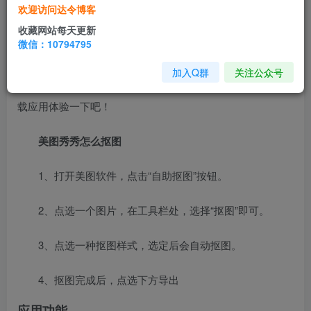
美图秀秀是一款功能非常强大的手机
修图
软件，用它可
欢迎访问达令博客
以快速制作出各种图片特效，比如，可变形的文本、光晕效
收藏网站每天更新
果和动画等等。用户可以通过它轻松修图，美化自己的照
微信：10794795
片。美图秀秀可以用来制作各种精致的效果，让人惊叹不
加入Q群
关注公众号
已，其操作起来也非常简单，深受用户群体的喜爱。快来下
载应用体验一下吧！
美图秀秀怎么抠图
1、打开美图软件，点击“自助抠图”按钮。
2、点选一个图片，在工具栏处，选择“抠图”即可。
3、点选一种抠图样式，选定后会自动抠图。
4、抠图完成后，点选下方导出
应用功能