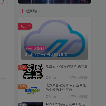
近期热门
TOP1
100W+人已阅读
Gualink-新一代云计算服务商
哈皮云卡-轻松购物 即买即发
TOP2
1年前
10W+人已阅读
泫然聚合易支付 – 行业领先
TOP3
的免签约支付平台
1年前
10W+人已阅读
AI Mirror换装去衣APP可无
TOP4