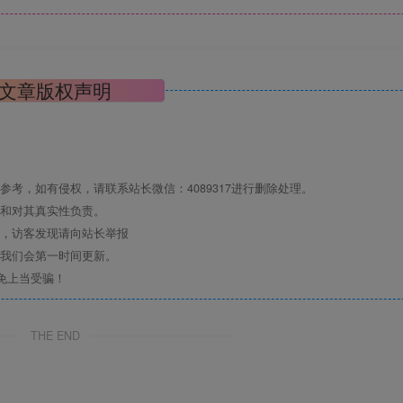
文章版权声明
考，如有侵权，请联系站长微信：4089317进行删除处理。
点和对其真实性负责。
息，访客发现请向站长举报
们我们会第一时间更新。
免上当受骗！
THE END