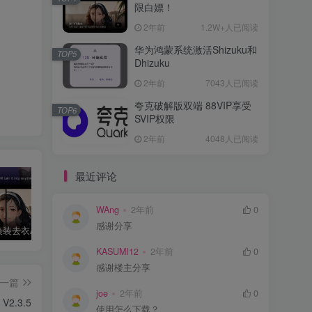
限白嫖！
2年前
1.2W+人已阅读
华为鸿蒙系统激活Shizuku和
TOP5
Dhizuku
2年前
7043人已阅读
夸克破解版双端 88VIP享受
TOP6
SVIP权限
2年前
4048人已阅读
最近评论
WAng
2年前
0
感谢分享
AI Mirror换装去衣APP可无限白嫖！
华为鸿蒙系统激活Shizuku和Dhizuku
夸克破解版双端 88VIP享受SVIP权限
KASUMI12
2年前
0
感谢楼主分享
一篇
joe
2年前
0
2.3.5
使用怎么下载？