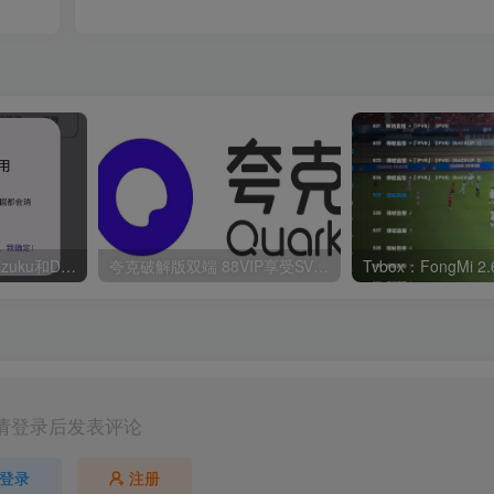
华为鸿蒙系统激活Shizuku和Dhizuku
夸克破解版双端 88VIP享受SVIP权限
请登录后发表评论
登录
注册