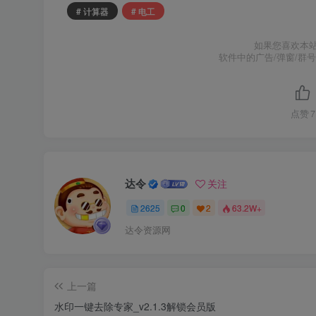
# 计算器
# 电工
如果您喜欢本
软件中的广告/弹窗/群
点赞
7
达令
关注
2625
0
2
63.2W+
达令资源网
上一篇
水印一键去除专家_v2.1.3解锁会员版