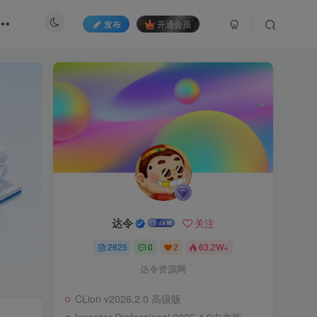
发布
开通会员
达令
关注
2625
0
2
63.2W+
达令资源网
CLion v2026.2.0 高级版