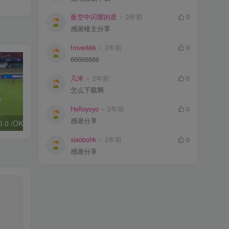
夜空中闪耀的星
2年前
0
感谢楼主分享
froverkkk
2年前
0
66666666
几米
2年前
0
怎么下载啊
Helloyoyo
2年前
0
感谢分享
Tvbox：FongMi 2.6.0 /OK 2.5.3 /OK Pro 2.5.9｜观影神器
高德地图v13.12.0.8888无广告版
xiaobohk
2年前
0
感谢分享