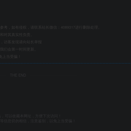
考，如有侵权，请联系站长微信：4089317进行删除处理。
点和对其真实性负责。
息，访客发现请向站长举报
们我们会第一时间更新。
免上当受骗！
THE END
站，可以收藏本网址，方便下次访问！
号等信息切勿相信，注意鉴别，以免上当受骗！