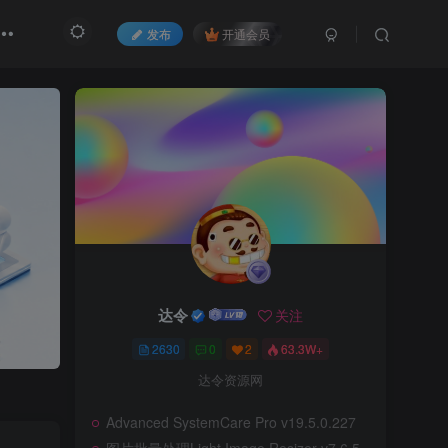
发布
开通会员
达令
关注
2630
0
2
63.3W+
达令资源网
Advanced SystemCare Pro v19.5.0.227