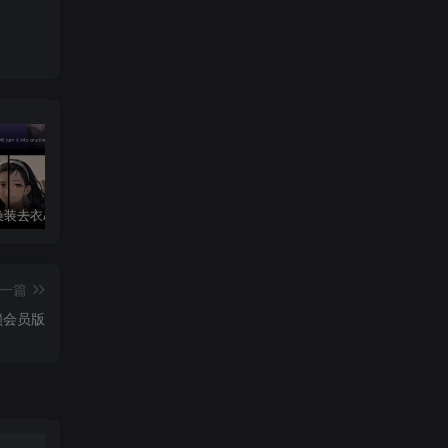
AI Mirror换装去衣APP可无限白嫖！
华为鸿蒙系统激活Shizuku和Dhizuku
夸克破解版双端 88VIP享受SVIP权限
一篇
解锁会员版