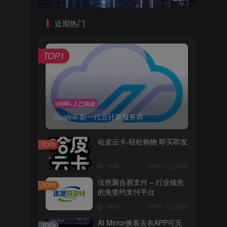
近期热门
TOP1
100W+人已阅读
Gualink-新一代云计算服务商
哈皮云卡-轻松购物 即买即发
TOP2
1年前
10W+人已阅读
泫然聚合易支付 – 行业领先
TOP3
的免签约支付平台
1年前
10W+人已阅读
AI Mirror换装去衣APP可无
TOP4