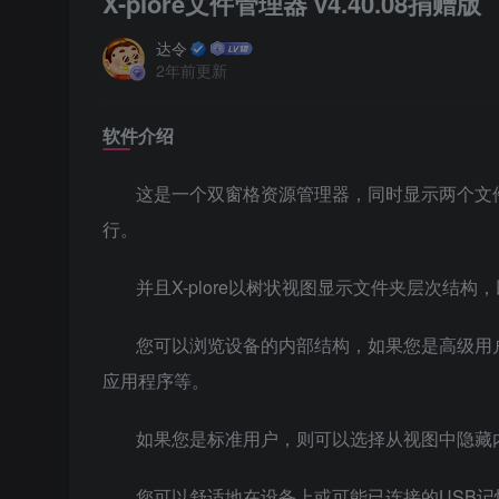
X-plore文件管理器 v4.40.08捐赠版
达令
2年前更新
软件介绍
这是一个双窗格资源管理器，同时显示两个文
行。
并且X-plore以树状视图显示文件夹层次结
您可以浏览设备的内部结构，如果您是高级用
应用程序等。
如果您是标准用户，则可以选择从视图中隐藏
您可以舒适地在设备上或可能已连接的USB