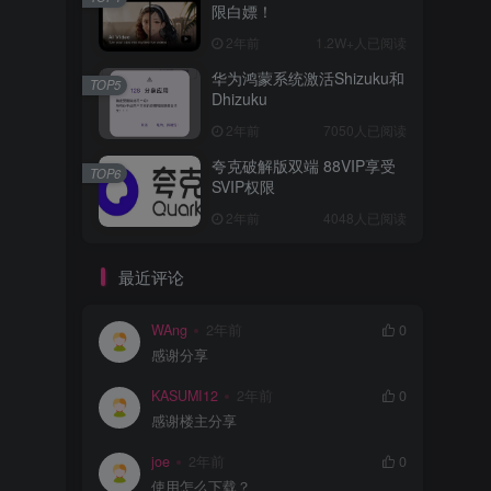
限白嫖！
2年前
1.2W+人已阅读
华为鸿蒙系统激活Shizuku和
TOP5
Dhizuku
2年前
7050人已阅读
夸克破解版双端 88VIP享受
TOP6
SVIP权限
2年前
4048人已阅读
最近评论
WAng
2年前
0
感谢分享
KASUMI12
2年前
0
感谢楼主分享
joe
2年前
0
使用怎么下载？