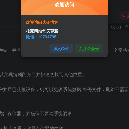
欢迎访问
欢迎访问达令博客
0
60
收藏网站每天更新
微信：10794795
加入Q群
关注公众号
件夹，并且诸如将文件复制到一个窗格的常见操作都在一个窗格
构，以实现清晰的方向并快速切换到其他位置。
户并且已扎根设备，则可以更改系统数据-备份文件，删除不需要
内部存储器，并确保不要与系统混淆。
记忆棒上查看大容量存储器的内容。