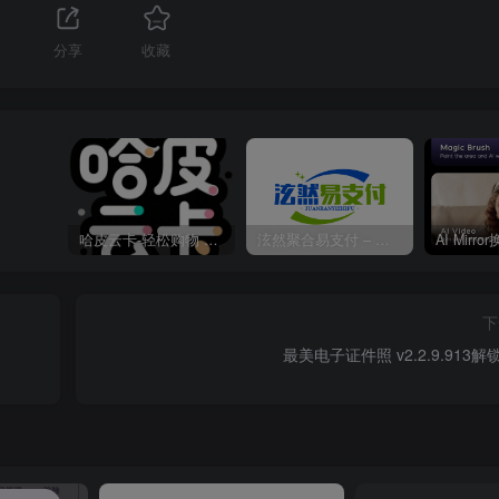
1
分享
收藏
哈皮云卡-轻松购物 即买即发
泫然聚合易支付 – 行业领先的免签约支付平台
下
最美电子证件照 v2.2.9.913