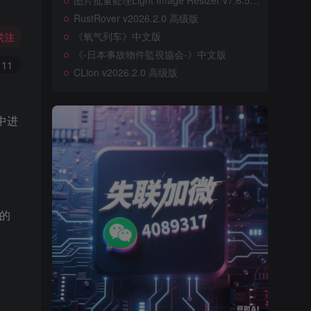
图片批量处理Light Image Resizer v7.6.5.176
RustRover v2026.2.0 高级版
《氧气列车》中文版
关注
《-日本事故物件監視協会-》中文版
11
CLion v2026.2.0 高级版
中进
的