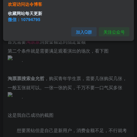
欢迎访问达令博客
价，演唱会有优先购，反正有效期1年，具体需不需要各位自
收藏网站每天更新
己掂量
微信：10794795
加入Q群
关注公众号
首先需要
淘票票
消费金额达到指定金额
第二个条件就是需要满足观看演出的场次，看下图
淘票票搜索金允哲
，购买青年学生票，需要几张购买几张，
一般五张就可以。一张一张的买，千万不要一口气买多张
这是我自己成功的截图
想要黑钻但是自己是新用户，消费金额不足，不行就考