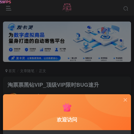
首页
文章随笔
正文
淘票票黑钻VIP_顶级VIP限时BUG速升
达令
关注
2年前发布
0
211
5
欢迎访问
不能完全算BUG，失效日期目前是2024.7.5号，不过很
有可能提前失效，全程操作3分钟，淘麦
黑钻VIP
电影有特