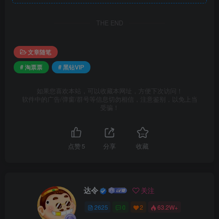
THE END
文章随笔
# 淘票票
# 黑钻VIP
如果您喜欢本站，可以收藏本网址，方便下次访问！
软件中的广告/弹窗/群号等信息切勿相信，注意鉴别，以免上当
受骗！
点赞
5
分享
收藏
达令
关注
2625
0
2
63.2W+