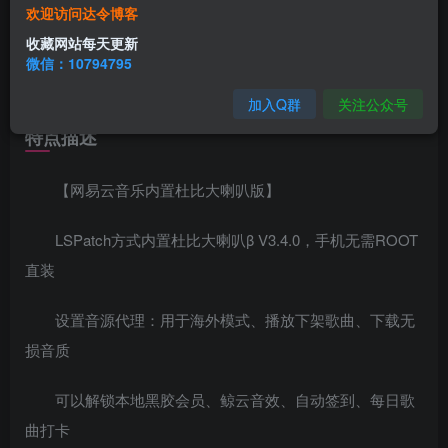
网易云音乐是一款专注于发现与分享的音乐产品，依托
欢迎访问达令博客
音乐人、DJ、好友推荐及社交功能，打造全新音乐生活。最
收藏网站每天更新
大特色是推荐算法和歌曲评论，正版高质量歌单：外语, 电
微信：10794795
音, 纯音乐, ACG等，深受年轻用户喜爱。
加入Q群
关注公众号
特点描述
【网易云音乐内置杜比大喇叭版】
LSPatch方式内置杜比大喇叭β V3.4.0，手机无需ROOT
直装
设置音源代理：用于海外模式、播放下架歌曲、下载无
损音质
可以解锁本地黑胶会员、鲸云音效、自动签到、每日歌
曲打卡