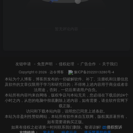
暂无评论内容
友链申请
免责声明
侵权处理
广告合作
关于我们
Copyright © 2026 ·
达令博客
·
豫ICP备2022013280号-4
本站为个人博客，博客所发布的一切破解软件、补丁、注册机和注册信息
及软件的文章仅限用于学习和研究目的；不得将上述内容用于商业或者非
法用途，否则，一切后果请用户自负。
本站所有内容均来自网络，版权争议与本站无关，您必须在下载后的24个
小时之内，从您的电脑中彻底删除上述内容，如有需要，请去软件官网下
载正版。
访问和下载本站内容，说明您已同意上述条款。
本站为非盈利性赞助网站，本站所有软件来自互联网，版权属原著所有，
如有需要请购买正版。
如果有侵权之处请第一时间联系我们删除。敬请谅解!
侵权投诉
友情链接：
发卡灵
哈皮云卡
道乐苹果软件库