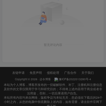
暂无评论内容
友链申请
免责声明
侵权处理
广告合作
关于我们
Copyright © 2026 ·
达令博客
·
豫ICP备2022013280号-4
本站为个人博客，博客所发布的一切破解软件、补丁、注册机和注册信息
及软件的文章仅限用于学习和研究目的；不得将上述内容用于商业或者非
法用途，否则，一切后果请用户自负。
本站所有内容均来自网络，版权争议与本站无关，您必须在下载后的24个
小时之内，从您的电脑中彻底删除上述内容，如有需要，请去软件官网下
载正版。