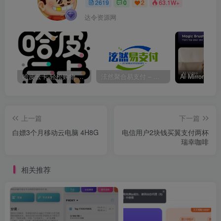
2619
0
2
63.1W+
达令资源网
哈皮云卡-轻松购物 即买即发
泫然聚合易支付 – 行业领先的免签约支付平台
上一篇
下一篇
白嫖3个月移动云电脑 4H8G
电信用户2块钱买翼支付两杯
瑞幸咖啡
相关推荐