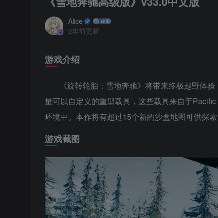
《雪地奔驰高级版》v33.0中文版
Alice
2年前更新
游戏介绍
《旋转轮胎：雪地奔驰》将带来终极越野体验
量可以自定义的重型载具，这些载具来自于Pacifi
环境中。本作将有超过15个新的沙盒地图可供探
游戏截图