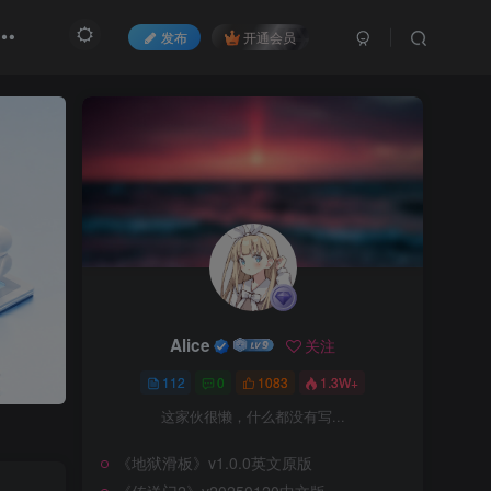
发布
开通会员
Alice
关注
112
0
1083
1.3W+
这家伙很懒，什么都没有写...
《地狱滑板》v1.0.0英文原版