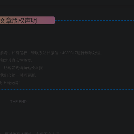
文章版权声明
考，如有侵权，请联系站长微信：4089317进行删除处理。
点和对其真实性负责。
息，访客发现请向站长举报
们我们会第一时间更新。
免上当受骗！
THE END