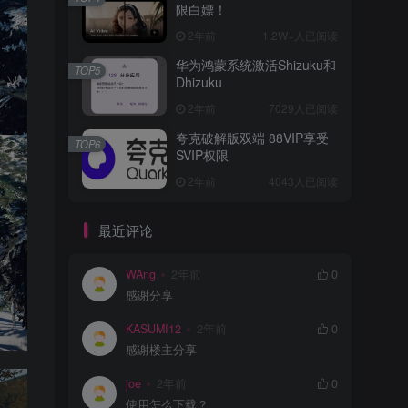
限白嫖！
2年前
1.2W+人已阅读
华为鸿蒙系统激活Shizuku和
TOP5
Dhizuku
2年前
7029人已阅读
夸克破解版双端 88VIP享受
TOP6
SVIP权限
2年前
4043人已阅读
最近评论
WAng
2年前
0
感谢分享
KASUMI12
2年前
0
感谢楼主分享
joe
2年前
0
使用怎么下载？