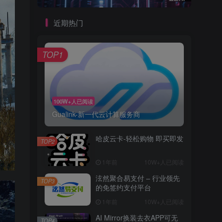
近期热门
TOP1
100W+人已阅读
Gualink-新一代云计算服务商
哈皮云卡-轻松购物 即买即发
TOP2
1年前
10W+人已阅读
泫然聚合易支付 – 行业领先
TOP3
的免签约支付平台
1年前
10W+人已阅读
AI Mirror换装去衣APP可无
TOP4