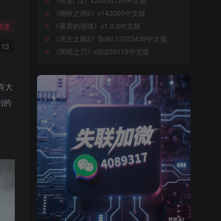
《传送门2》v20250120中文版
《钢铁之师2》v143305中文版
《暴君的领域》v1.0.0中文版
关注
《求生之路2》Build.17033439中文版
13
《黑暗之刃》v20250115中文版
有大
刻的