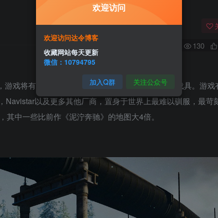
欢迎访问
欢迎访问达令博客
0
130
收藏网站每天更新
微信：10794795
加入Q群
关注公众号
，游戏将有更好的画面，高级模拟机制，大型地图和载具。游戏
c，Navistar以及更多其他厂商，置身于世界上最难以驯服，最苛
索，其中一些比前作《泥泞奔驰》的地图大4倍。