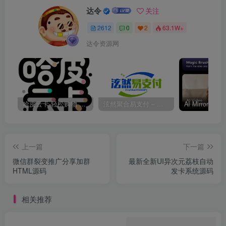
达令
关注
2612
0
2
63.1W+
达令资源网
哈皮云卡-轻松购物 即买即发
泫然聚合易支付 – 行业领先的免签约支付平台
上一篇
下一篇
微信群裂变推广分享加群
最新全新UI异次元荔枝自动
HTML源码
发卡系统源码
相关推荐