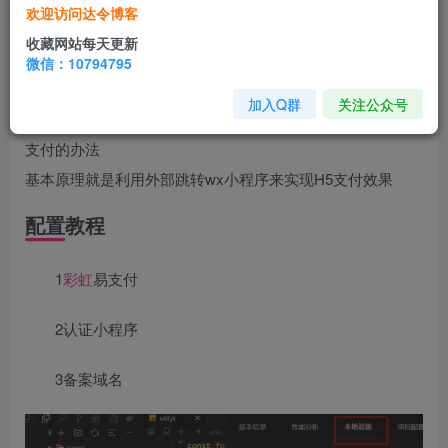
源码介绍
欢迎访问达令博客
收藏网站每天更新
什么是H5
支付
？ 简单来说就是在网页端直接跳转wx支
微信：10794795
付的一个通道
加入Q群
关注公众号
正常申请wxH5支付门槛极高 所以另辟蹊径找了一个平替H5
支付的办法
基本原理就是利用外部跳转wx小程序来实现H5支付效果
配置教程
1
彩虹
易支付
2认证小程序
3备案域名