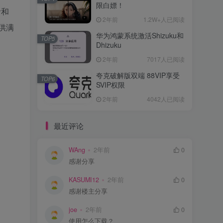
限白嫖！
者和
2年前
1.2W+人已阅读
供满
华为鸿蒙系统激活Shizuku和
TOP5
Dhizuku
2年前
7017人已阅读
夸克破解版双端 88VIP享受
TOP6
SVIP权限
2年前
4042人已阅读
最近评论
WAng
2年前
0
感谢分享
KASUMI12
2年前
0
感谢楼主分享
joe
2年前
0
使用怎么下载？