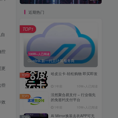
近期热门
TOP1
以自
确控
100W+人已阅读
Gualink-新一代云计算服务商
现更
哈皮云卡-轻松购物 即买即发
TOP2
这些
1年前
10W+人已阅读
泫然聚合易支付 – 行业领先
TOP3
的免签约支付平台
作效
1年前
10W+人已阅读
AI Mirror换装去衣APP可无
TOP4