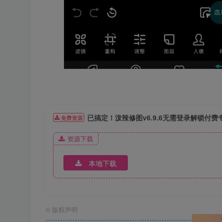
已搞定！泼辣修图v6.9.6无需登录解锁付
免费资源
资源下载
本地下载
©
版权声明