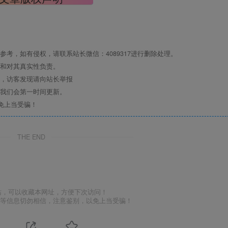
考，如有侵权，请联系站长微信：4089317进行删除处理。
点和对其真实性负责。
息，访客发现请向站长举报
们我们会第一时间更新。
免上当受骗！
THE END
站，可以收藏本网址，方便下次访问！
号等信息切勿相信，注意鉴别，以免上当受骗！