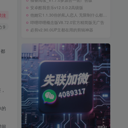
猫番阅读_V1.7.0多源合一去广告版
安卓酷我音乐v12.0.0.2高级版
他她它1.1.30你的私人恋人 无限制什么都可以聊
关注
哔哩哔哩概念版V8.72.0官方精简版无广告
9
必剪v2.90.0UP主都在用的剪辑神器
它都
整，
单的
时间