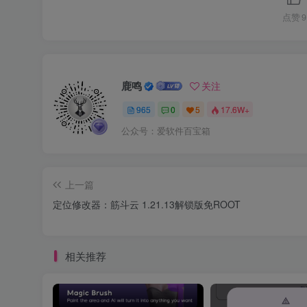
点赞
9
鹿鸣
关注
965
0
5
17.6W+
公众号：爱软件百宝箱
上一篇
定位修改器：筋斗云 1.21.13解锁版免ROOT
相关推荐