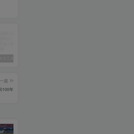
【必备】澎湃工具箱全新升级：一键Root、轻松过检测，玩机达人的神器！
醒图v10.8.0解锁会员🔥通杀全部版本🔥
HookVIP4.0.2可解锁各大应用会员可免root使用
iA
一篇
时间100年