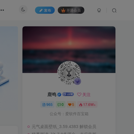
发布
开通会员
鹿鸣
关注
965
0
5
17.6W+
公众号：爱软件百宝箱
元气桌面壁纸_3.59.4383 解锁会员