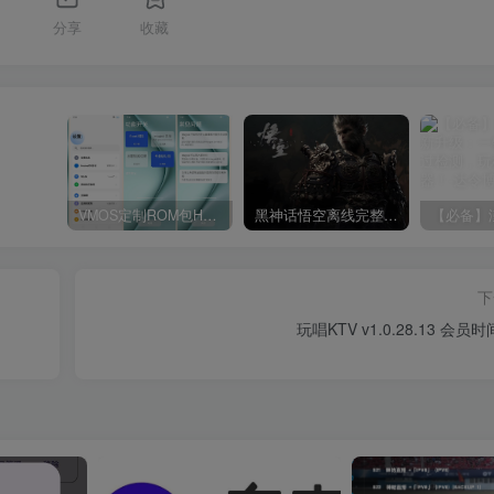
分享
收藏
VMOS定制ROM包HnciseOS9.6.0兼容解锁
黑神话悟空离线完整版+修改器
下
玩唱KTV v1.0.28.13 会员