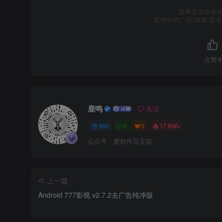
如果您喜欢本
软件中的广告/弹窗/群
点赞
8
鹿鸣
关注
965
0
5
17.6W+
公众号：爱软件百宝箱
上一篇
Android 777影视 v2.7.2去广告纯净版