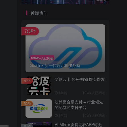
近期热门
TOP1
100W+人已阅读
Gualink-新一代云计算服务商
哈皮云卡-轻松购物 即买即发
TOP2
1年前
10W+人已阅读
泫然聚合易支付 – 行业领先
TOP3
的免签约支付平台
1年前
10W+人已阅读
AI Mirror换装去衣APP可无
TOP4