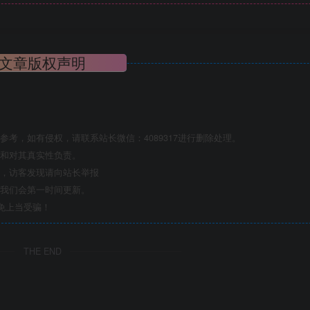
文章版权声明
考，如有侵权，请联系站长微信：4089317进行删除处理。
点和对其真实性负责。
息，访客发现请向站长举报
们我们会第一时间更新。
免上当受骗！
THE END