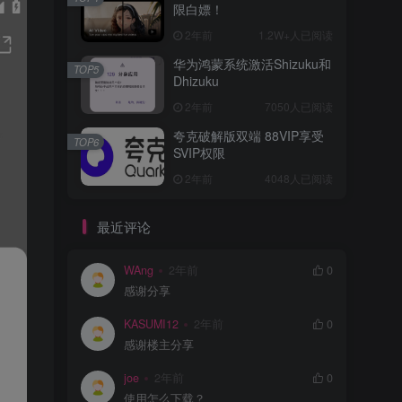
限白嫖！
2年前
1.2W+人已阅读
华为鸿蒙系统激活Shizuku和
TOP5
Dhizuku
2年前
7050人已阅读
夸克破解版双端 88VIP享受
TOP6
SVIP权限
2年前
4048人已阅读
最近评论
WAng
2年前
0
感谢分享
KASUMI12
2年前
0
感谢楼主分享
joe
2年前
0
使用怎么下载？