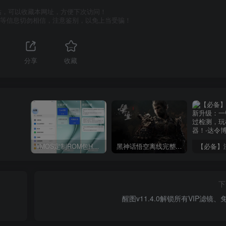
站，可以收藏本网址，方便下次访问！
号等信息切勿相信，注意鉴别，以免上当受骗！
分享
收藏
VMOS定制ROM包HnciseOS9.6.0兼容解锁
黑神话悟空离线完整版+修改器
下
醒图v11.4.0解锁所有VIP滤镜