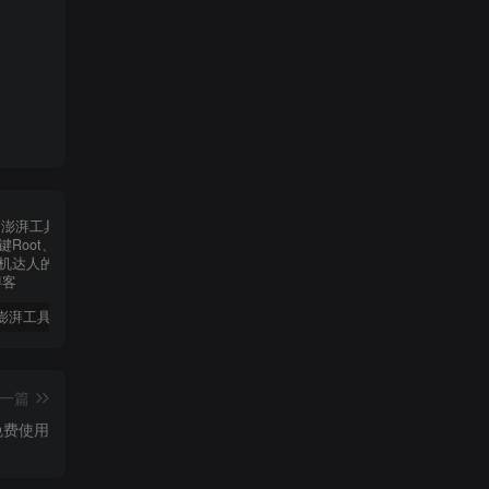
【必备】澎湃工具箱全新升级：一键Root、轻松过检测，玩机达人的神器！
醒图v10.8.0解锁会员🔥通杀全部版本🔥
HookVIP4.0.2可解锁各大应用会员可免root使用
iA
一篇
、免费使用