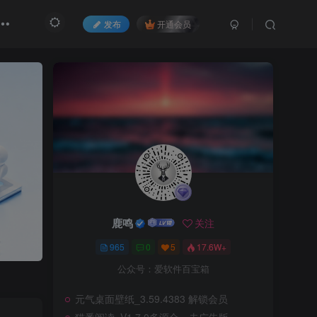
发布
开通会员
鹿鸣
关注
965
0
5
17.6W+
公众号：爱软件百宝箱
元气桌面壁纸_3.59.4383 解锁会员