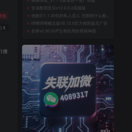
猫番阅读_V1.7.0多源合一去广告版
安卓酷我音乐v12.0.0.2高级版
他她它1.1.30你的私人恋人 无限制什么都可以聊
关注
哔哩哔哩概念版V8.72.0官方精简版无广告
8
必剪v2.90.0UP主都在用的剪辑神器
行搜