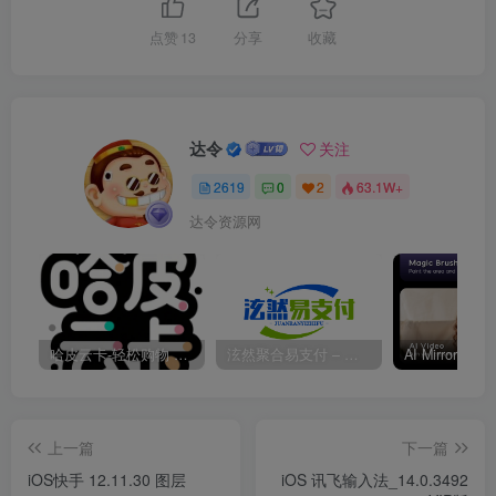
点赞
13
分享
收藏
达令
关注
2619
0
2
63.1W+
达令资源网
哈皮云卡-轻松购物 即买即发
泫然聚合易支付 – 行业领先的免签约支付平台
上一篇
下一篇
iOS快手 12.11.30 图层
iOS 讯飞输入法_14.0.3492