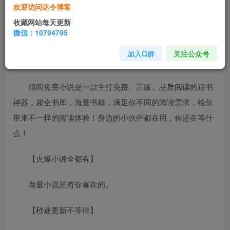
得间
小说
4.31.0会员版免费阅读下载安装是一款十分不
欢迎访问达令博客
错的手机小说阅读器，软件拥有海量小说资源，分类齐全，
收藏网站每天更新
微信：10794795
让你一次看个过瘾。喜欢的朋友欢迎前来下载体验！
加入Q群
关注公众号
得间免费小说！时时刻刻随心畅读！
得间免费小说是一款主打免费、正版、品质阅读的追书
神器，超全书库，海量书籍，满足你不同的阅读需求，给你
带来不一样的阅读体验！身边的小伙伴都在用，你还在等什
么！
【火爆小说全都有】
海量小说总有你喜欢的。
【秒速更新不等待】