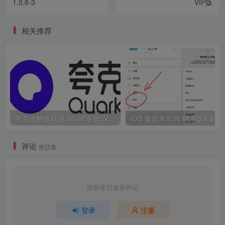
1.0.6-3
VIP版
相关推荐
夸克破解版双端 88VIP享受SVIP权限
iOS 微信 8.
评论
抢沙发
请登录后发表评论
登录
注册