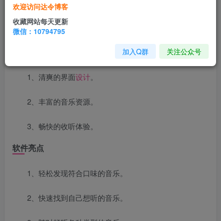
空痕
音乐
下载
器是一款可以免费下载各种音源的软件。
欢迎访问达令博客
在该软件中你可以发现各种优质的音源，满足了不同音乐口
收藏网站每天更新
味的你，平常喜欢听音乐的你可不要错过了这款宝藏软件。
微信：10794795
软件特色
加入Q群
关注公众号
1、清爽的界面
设计
。
2、丰富的音乐资源。
3、畅快的收听体验。
软件亮点
1、轻松发现符合口味的音乐。
2、快速找到自己想听的音乐。