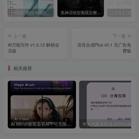
VMOS定制ROM包HnciseOS9.6.0兼容解锁
黑神话悟空离线完整版+修改器
上一篇
下一篇
AI万能写作 v1.0.12 解锁会
语音合成Plus v0.1 无广告免
员版
费版
相关推荐
AI Mirror换装去衣APP可无限白嫖！