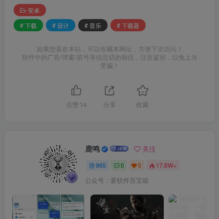
安卓
# 下载
# 设计
# 音乐
# 下载器
如果您喜欢本站，可以收藏本网址，方便下次访问！
软件中的广告/弹窗/群号等信息切勿相信，注意鉴别，以免上当
受骗！
点赞
14
分享
收藏
鹿鸣
关注
965
0
5
17.6W+
公众号：爱软件百宝箱