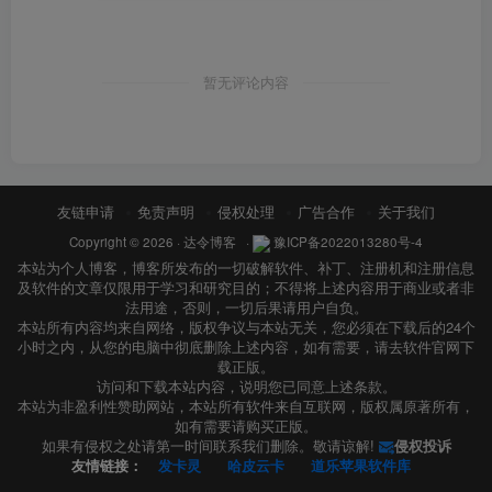
暂无评论内容
友链申请
免责声明
侵权处理
广告合作
关于我们
Copyright © 2026 ·
达令博客
·
豫ICP备2022013280号-4
本站为个人博客，博客所发布的一切破解软件、补丁、注册机和注册信息
及软件的文章仅限用于学习和研究目的；不得将上述内容用于商业或者非
法用途，否则，一切后果请用户自负。
本站所有内容均来自网络，版权争议与本站无关，您必须在下载后的24个
小时之内，从您的电脑中彻底删除上述内容，如有需要，请去软件官网下
载正版。
访问和下载本站内容，说明您已同意上述条款。
本站为非盈利性赞助网站，本站所有软件来自互联网，版权属原著所有，
如有需要请购买正版。
如果有侵权之处请第一时间联系我们删除。敬请谅解!
侵权投诉
友情链接：
发卡灵
哈皮云卡
道乐苹果软件库