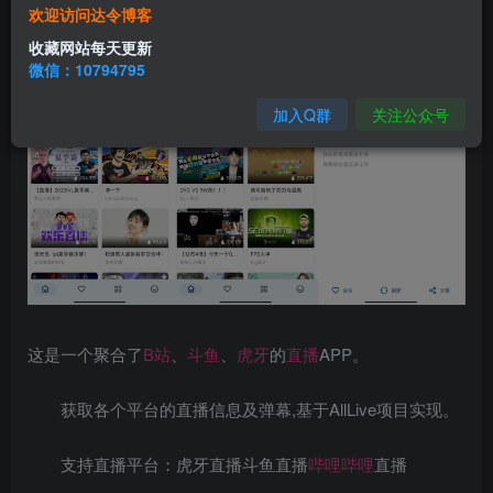
欢迎访问达令博客
收藏网站每天更新
微信：10794795
加入Q群
关注公众号
这是一个聚合了
B站
、
斗鱼
、
虎牙
的
直播
APP。
获取各个平台的直播信息及弹幕,基于AllLive项目实现。
支持直播平台：虎牙直播斗鱼直播
哔哩哔哩
直播