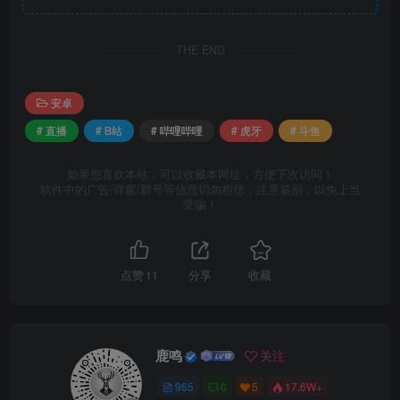
THE END
安卓
# 直播
# B站
# 哔哩哔哩
# 虎牙
# 斗鱼
如果您喜欢本站，可以收藏本网址，方便下次访问！
软件中的广告/弹窗/群号等信息切勿相信，注意鉴别，以免上当
受骗！
点赞
11
分享
收藏
鹿鸣
关注
965
0
5
17.6W+