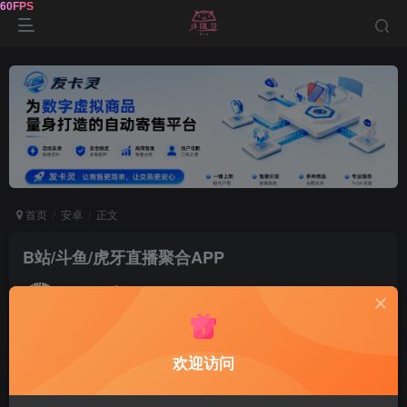
首页
安卓
正文
B站/斗鱼/虎牙直播聚合APP
鹿鸣
关注
1年前发布
0
125
11
资源介绍
欢迎访问