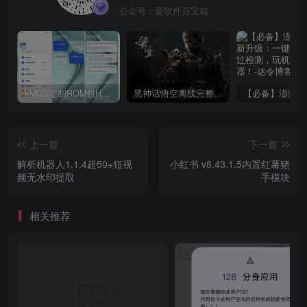
公众号：爱软件百宝箱
VMOS定制ROM包HnciseOS9.6.0兼容解锁
黑神话悟空离线完整版+修改器
上一篇
下一篇
解析机器人1.1.4超50+短视
小红书 v8.43.1.5内置红薯猪
频无水印提取
手模块
相关推荐