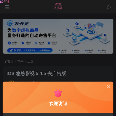
首页
苹果
正文
iOS 悠悠影视 5.4.5 去广告版
达令
关注
1年前更新
0
319
9
欢迎访问
悠悠
影视
苹果
去广告
版
是一款能够免费观看所有影视资
源的播放类型应用软件，无任何
广告
，可看弹幕
下载
视频
等