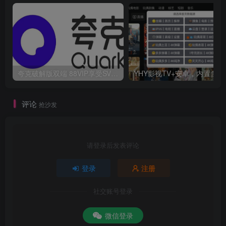
夸克破解版双端 88VIP享受SVIP权限
YHY影视T
评论
抢沙发
请登录后发表评论
登录
注册
社交账号登录
微信登录