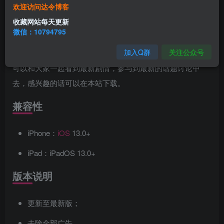
欢迎访问达令博客
蓝光
4k
影视，用户能够使用所有的影视资源，软件提供免付
收藏网站每天更新
费下载功能，并且可以查看各种高清的影视作品，在线观看
微信：10794795
和离线观看都十分方便。软件中的影视资源也会持续更新，
加入Q群
关注公众号
让用户不断看到新的内容，不会剧荒，让您在第一时间内就
可以和大家一起看到最新剧情，参与到最新的话题讨论中
去，感兴趣的话可以在本站下载。
兼容性
iPhone：
iOS
13.0+
iPad：iPadOS 13.0+
版本说明
更新至最新版；
去除全部广告