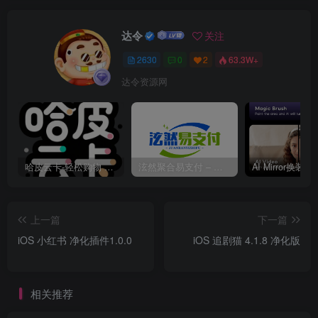
达令
关注
2630
0
2
63.3W+
达令资源网
哈皮云卡-轻松购物 即买即发
泫然聚合易支付 – 行业领先的免签约支付平台
上一篇
下一篇
iOS 小红书 净化插件1.0.0
iOS 追剧猫 4.1.8 净化版
相关推荐