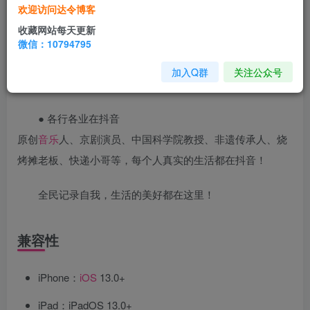
音！
欢迎访问达令博客
收藏网站每天更新
● 实用内容在抖音
微信：10794795
生活妙招、美食做法、旅行攻略、科技知识、新闻时事、同
加入Q群
关注公众号
城资讯，你需要的实用内容都在抖音！
● 各行各业在抖音
原创
音乐
人、京剧演员、中国科学院教授、非遗传承人、烧
烤摊老板、快递小哥等，每个人真实的生活都在抖音！
全民记录自我，生活的美好都在这里！
兼容性
iPhone：
iOS
13.0+
iPad：iPadOS 13.0+