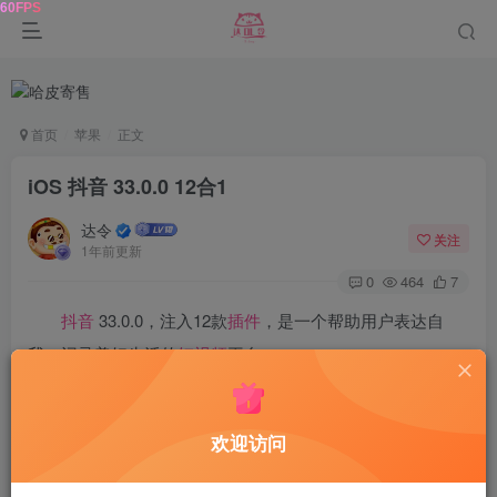
首页
苹果
正文
iOS 抖音 33.0.0 12合1
达令
关注
1年前更新
0
464
7
抖音
33.0.0，注入12款
插件
，是一个帮助用户表达自
我，记录美好生活的
短视频
平台。
● 记录美好在抖音
欢迎访问
智能匹
配音
乐、一键卡点
视频
，还有超多原创特殊效果、
滤
镜
、场景切换帮你一秒变大片，让你的生活轻松记录在抖