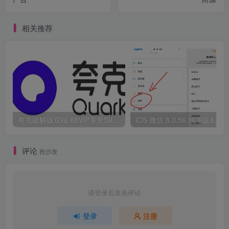
相关推荐
夸克破解版双端 88VIP享受SVIP权限
i
评论
抢沙发
请登录后发表评论
登录
注册