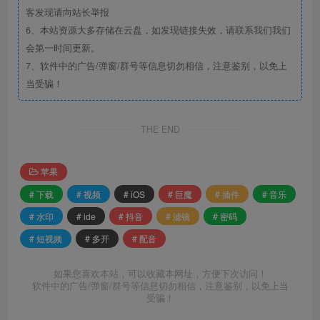
客发现请向站长举报
6、本站资源大多存储在云盘，如发现链接失效，请联系我们我们
会第一时间更新。
7、软件中的广告/弹窗/群号等信息切勿相信，注意鉴别，以免上
当受骗！
THE END
苹果
# 下载
# 视频
# iOS
# 巨魔
# 插件
# 音乐
# 水印
# ide
# 抖音
# 滤镜
# 密码
# 短视频
# 多开
# 配音
如果您喜欢本站，可以收藏本网址，方便下次访问！
软件中的广告/弹窗/群号等信息切勿相信，注意鉴别，以免上当
受骗！