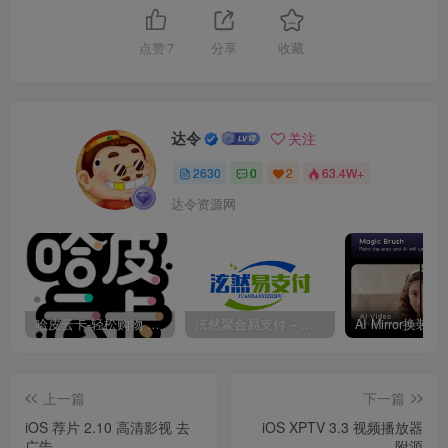
点赞
7
分享
收藏
达令
关注
2630
0
2
63.4W+
达令资源网
哈皮云卡-轻松购物 即买即发
泫然聚合易支付 – 行业领先的免签约支付平台
上一篇
下一篇
iOS 荐片 2.10 高清影视 去
iOS XPTV 3.3 视频播放器
广告
附源