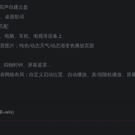
、拟声自建云盘
）、桌面歌词
匹配
手机、电脑、车机、电视等设备上
背景图片；纯色/动态天气/动态渐变色播放页面
、拟物时钟、屏幕遮罩…
列表网格布局；自定义启动位置、自动播放、真/假随机播放、屏
卓+win)