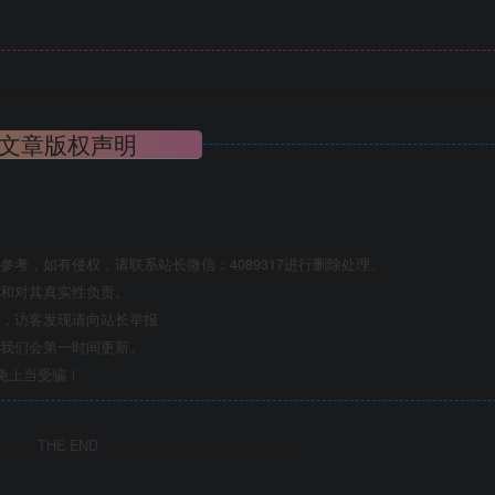
文章版权声明
考，如有侵权，请联系站长微信：4089317进行删除处理。
点和对其真实性负责。
息，访客发现请向站长举报
们我们会第一时间更新。
免上当受骗！
THE END