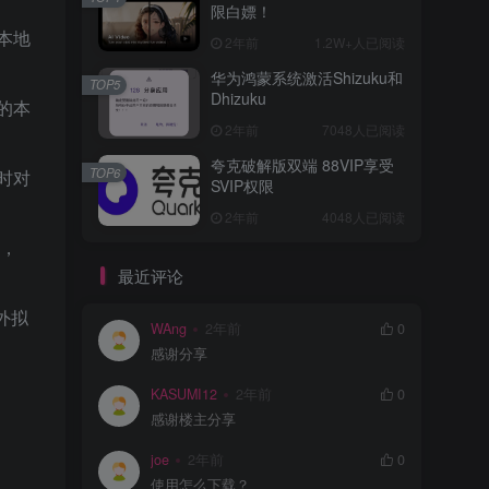
限白嫖！
本地
2年前
1.2W+人已阅读
华为鸿蒙系统激活Shizuku和
TOP5
Dhizuku
的本
2年前
7048人已阅读
夸克破解版双端 88VIP享受
TOP6
时对
SVIP权限
2年前
4048人已阅读
器，
最近评论
外拟
WAng
2年前
0
感谢分享
KASUMI12
2年前
0
感谢楼主分享
joe
2年前
0
使用怎么下载？