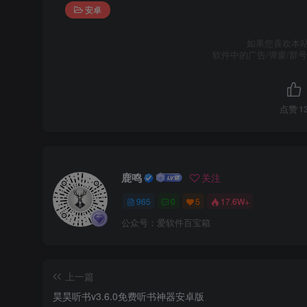
安卓
如果您喜欢本
软件中的广告/弹窗/群
点赞
1
鹿鸣
关注
965
0
5
17.6W+
公众号：爱软件百宝箱
上一篇
昊昊听书v3.6.0免费听书神器安卓版