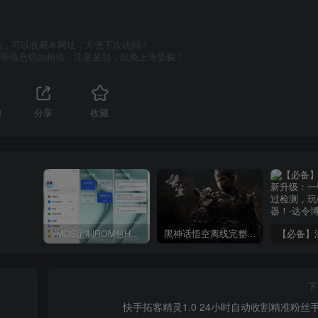
站，可以收藏本网址，方便下次访问！
号等信息切勿相信，注意鉴别，以免上当受骗！
3
分享
收藏
VMOS定制ROM包HnciseOS9.6.0兼容解锁
黑神话悟空离线完整版+修改器
下
快手拓客精灵1.0 24小时自动收割精准粉丝