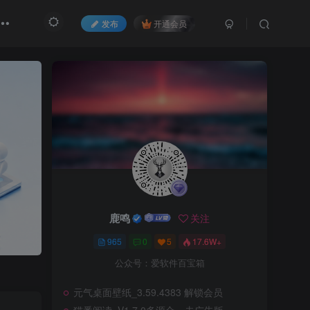
发布
开通会员
鹿鸣
关注
965
0
5
17.6W+
公众号：爱软件百宝箱
元气桌面壁纸_3.59.4383 解锁会员