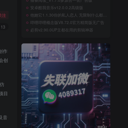
猫番阅读_V1.7.0多源合一去广告版
安卓酷我音乐v12.0.0.2高级版
他她它1.1.30你的私人恋人 无限制什么都可以聊
关注
哔哩哔哩概念版V8.72.0官方精简版无广告
13
必剪v2.90.0UP主都在用的剪辑神器
创作
会创
模仿
项目
及音