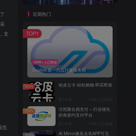
近期热门
供了
出采
TOP1
，支
100W+人已阅读
Gualink-新一代云计算服务商
哈皮云卡-轻松购物 即买即发
TOP2
1年前
10W+人已阅读
泫然聚合易支付 – 行业领先
TOP3
的免签约支付平台
1年前
10W+人已阅读
现也
AI Mirror换装去衣APP可无
TOP4