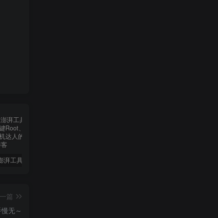
【必备】澎湃工具箱全新升级：一键Root、轻松过检测，玩机达人的神器！
醒图v10.8.0解锁会员🔥通杀全部版本🔥
HookVIP4.0.2可解锁各大应用会员可免root使用
iA
一篇
手慢无～