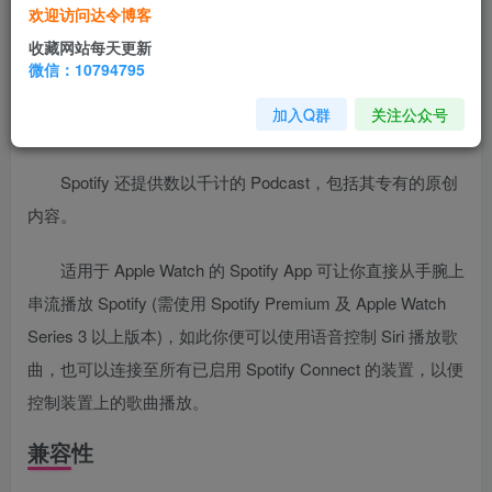
欢迎访问达令博客
搜寻任何曲目、艺人或专辑，然后免费收听。建立并分
收藏网站每天更新
微信：10794795
享播放清单。建立个人最多最丰富的
音乐
收藏。
加入Q群
关注公众号
从个人推荐项目和现成的播放清单获得灵感。
Spotify 还提供数以千计的 Podcast，包括其专有的原创
内容。
适用于 Apple Watch 的 Spotify App 可让你直接从手腕上
串流播放 Spotify (需使用 Spotify Premium 及 Apple Watch
Series 3 以上版本)，如此你便可以使用语音控制 Siri 播放歌
曲，也可以连接至所有已启用 Spotify Connect 的装置，以便
控制装置上的歌曲播放。
兼容性