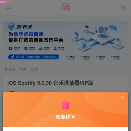
首页
苹果
正文
iOS Spotify 9.0.30 音乐播放器VIP版
达令
关注
1年前发布
0
155
5
欢迎访问
Spotify 9.0.26是在手机或平板电脑上听
音乐
和 Podcast
的最佳选择。