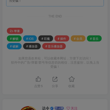
当受骗！
THE END
苹果
# 解锁
# iOS
# 巨魔
# 插件
# 会员
# 音乐
# 破解
# 播放器
# 音乐播放器
如果您喜欢本站，可以收藏本网址，方便下次访问！
软件中的广告/弹窗/群号等信息切勿相信，注意鉴别，以免上当
受骗！
点赞
5
分享
收藏
达令
关注