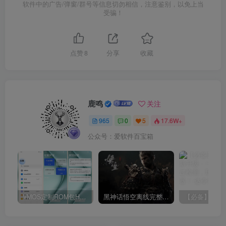
软件中的广告/弹窗/群号等信息切勿相信，注意鉴别，以免上当
受骗！
点赞
8
分享
收藏
鹿鸣
关注
965
0
5
17.6W+
公众号：爱软件百宝箱
VMOS定制ROM包HnciseOS9.6.0兼容解锁
黑神话悟空离线完整版+修改器