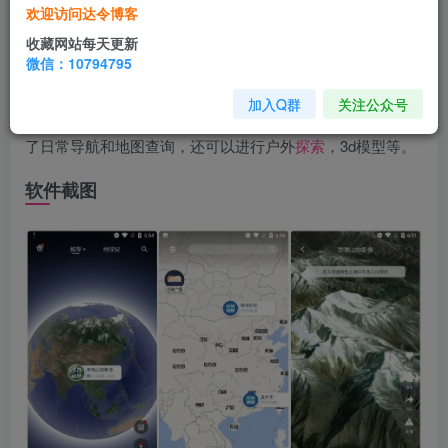
软件介绍
欢迎访问达令博客
收藏网站每天更新
一款高清
卫星
地图
、外业测量地图、钓鱼户外地图，专
微信：10794795
业的3d世界地图软件，类似于谷歌地球。使用方便的卫星地
加入Q群
关注公众号
图
工具
，功能类似谷歌地球，但是提供了许多实用功能，除
了日常导航和地图查询，还可以进行户外
探索
，3d模型等。
软件截图