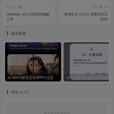
上一篇
下一篇
HookVip_v4.0.6多软件破解
海绵音乐 v3.6.0 免费AI音乐
工具
软件
相关推荐
AI Mirror换装去衣APP可无限白嫖！
华为鸿
评论
抢沙发
请登录后发表评论