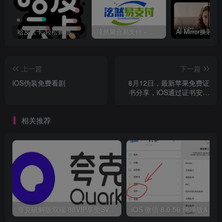
哈皮云卡-轻松购物 即买即发
泫然聚合易支付 – 行业领先的免签约支付平台
上一篇
下一篇
iOS伪装免费看剧
8月12日，最新苹果免费证
书分享，iOS通过证书安装
App教程
相关推荐
夸克破解版双端 88VIP享受SVIP权限
i