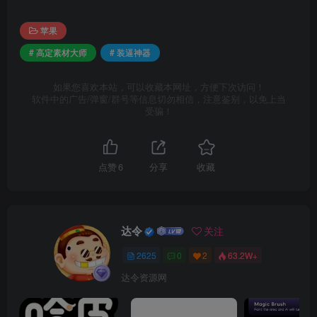
苹果
# 高定素材大师
# 装逼神器
如果您喜欢本站，可以收藏本网址，方便下次访问！
软件中的广告/弹窗/群号等信息切勿相信，注意鉴别，以免上当
受骗！
点赞
6
分享
收藏
达令
关注
2625
0
2
63.2W+
达令资源网