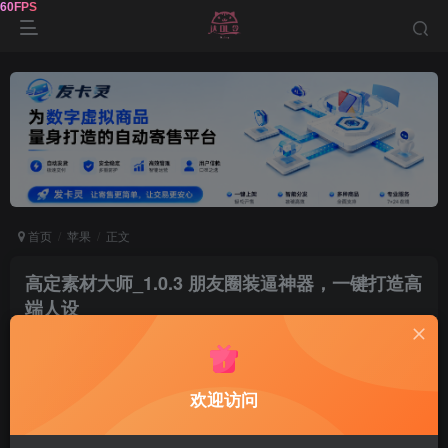
首页
苹果
正文
高定素材大师_1.0.3 朋友圈装逼神器，一键打造高
端人设
达令
关注
2年前发布
0
266
6
欢迎访问
软件介绍