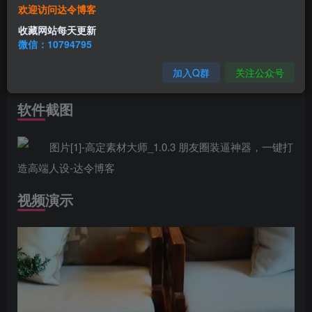
欢迎访问达令博客
高定素材是一款拥有很多装X短视频素材，以及炫富、
收藏网站每天更新
豪华车辆、音乐、化繁为简的一键化操作短视频。
微信：10794795
加入Q群
关注公众号
全新主流市场模板素材，让你不在低调。
软件截图
视频演示