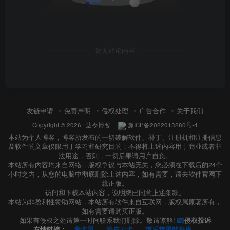
暂无评论内容
友链申请
免责声明
侵权处理
广告合作
关于我们
Copyright © 2026 ·
达令博客
·
豫ICP备2022013280号-4
本站为个人博客，博客所发布的一切破解软件、补丁、注册机和注册信息
及软件的文章仅限用于学习和研究目的；不得将上述内容用于商业或者非
法用途，否则，一切后果请用户自负。
本站所有内容均来自网络，版权争议与本站无关，您必须在下载后的24个
小时之内，从您的电脑中彻底删除上述内容，如有需要，请去软件官网下
载正版。
访问和下载本站内容，说明您已同意上述条款。
本站为非盈利性赞助网站，本站所有软件来自互联网，版权属原著所有，
如有需要请购买正版。
如果有侵权之处请第一时间联系我们删除。敬请谅解!
侵权投诉
友情链接：
发卡灵
哈皮云卡
道乐苹果软件库