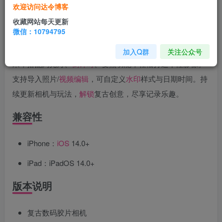
LoFi Cam苹果版是模拟CCD质感的
复古
相机
App，内置
欢迎访问达令博客
T10、FUJI、F700等多款经典
滤镜
，涵盖高对比度、浓郁色
收藏网站每天更新
微信：10794795
调、蓝绿氛围等风格，适配扫街、人像、风光等场景。提供
创意拼图模板及曝光、晕影、色温、噪点、失焦等特色效
加入Q群
关注公众号
果，搭配闪光灯、
倒计时
、变焦功能，轻松打造个性影像。
支持导入照片/
视频
编辑
，可自定义
水印
样式与日期时间。持
续更新相机与玩法，
解锁
复古创意，尽享记录乐趣。
兼容性
iPhone：
iOS
14.0+
iPad：iPadOS 14.0+
版本说明
复古数码胶片相机