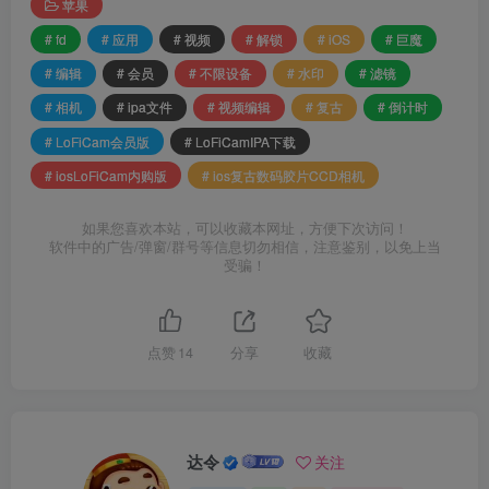
苹果
# fd
# 应用
# 视频
# 解锁
# iOS
# 巨魔
# 编辑
# 会员
# 不限设备
# 水印
# 滤镜
# 相机
# ipa文件
# 视频编辑
# 复古
# 倒计时
# LoFiCam会员版
# LoFiCamIPA下载
# iosLoFiCam内购版
# ios复古数码胶片CCD相机
如果您喜欢本站，可以收藏本网址，方便下次访问！
软件中的广告/弹窗/群号等信息切勿相信，注意鉴别，以免上当
受骗！
点赞
14
分享
收藏
达令
关注