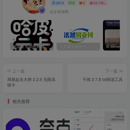
2614
0
2
63.1W+
达令资源网
哈皮云卡-轻松购物 即买即发
泫然聚合易支付 – 行业领先的免签约支付平台
上一篇
下一篇
周易起名大师 2.2.6 无限高
千阅 2.7.8 txt阅读工具
级卡
相关推荐