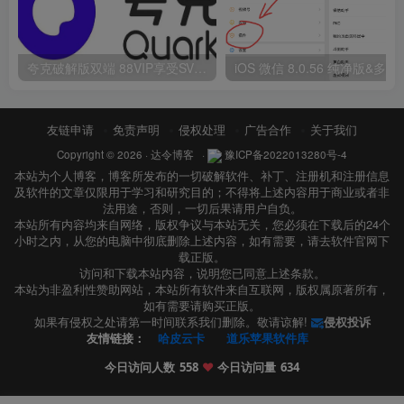
夸克破解版双端 88VIP享受SVIP权限
iOS 微信 8.
友链申请
免责声明
侵权处理
广告合作
关于我们
Copyright © 2026 ·
达令博客
·
豫ICP备2022013280号-4
本站为个人博客，博客所发布的一切破解软件、补丁、注册机和注册信息
及软件的文章仅限用于学习和研究目的；不得将上述内容用于商业或者非
法用途，否则，一切后果请用户自负。
本站所有内容均来自网络，版权争议与本站无关，您必须在下载后的24个
小时之内，从您的电脑中彻底删除上述内容，如有需要，请去软件官网下
载正版。
访问和下载本站内容，说明您已同意上述条款。
本站为非盈利性赞助网站，本站所有软件来自互联网，版权属原著所有，
如有需要请购买正版。
如果有侵权之处请第一时间联系我们删除。敬请谅解!
侵权投诉
友情链接：
哈皮云卡
道乐苹果软件库
今日访问人数
558
❤️
今日访问量
634