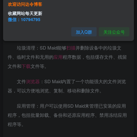
SD Maid是一款Android设备的
系统
清理
工具
，它能帮助
欢迎访问达令博客
用户清理手机中的不需要的文件和数据，提升设备的性能并
收藏网站每天更新
节省存储空间。
微信：10794795
软件功能
加入Q群
关注公众号
垃圾清理：SD Maid能够
扫描
并删除设备中的垃圾文
件、临时文件和无用的
应用
程序数据，包括缓存文件、残留
文件和
下载
文件等。
文件
浏览器
：SD Maid内置了一个功能强大的文件浏览
器，可以方便地浏览、复制、移动和删除文件。
应用管理：用户可以使用SD Maid来管理已安装的应用
程序，包括批量卸载、备份和还原应用程序、禁用冻结应用
程序等。