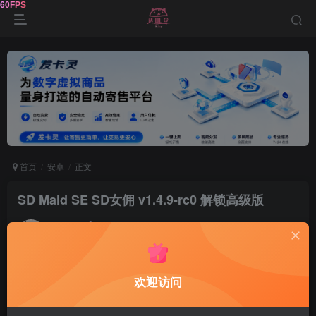
首页
安卓
正文
SD Maid SE SD女佣 v1.4.9-rc0 解锁高级版
鹿鸣
关注
1年前发布
0
51
7
软件介绍
欢迎访问