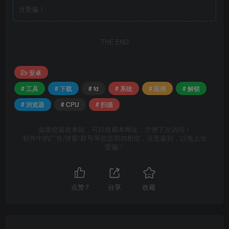
当受骗！
THE END
安卓
# 工具
# 下载
# fd
# 系统
# 应用
# 解锁
# 浏览器
# CPU
# 扫描
如果您喜欢本站，可以收藏本网址，方便下次访问！
软件中的广告/弹窗/群号等信息切勿相信，注意鉴别，以免上当
受骗！
点赞
7
分享
收藏