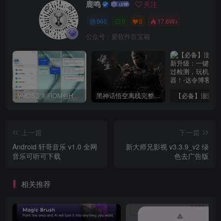
鹿鸣
关注
965
0
5
17.6W+
公众号：爱软件百宝箱
VMOS定制ROM包HnciseOS9.6.0兼容解锁
黑神话悟空离线完整版+修改器
上一篇
下一篇
Android 轩哥音乐 v1.0 全网
新大师兄影视 v3.3.9_v2 绿
音乐可听可下载
色去广告版
相关推荐