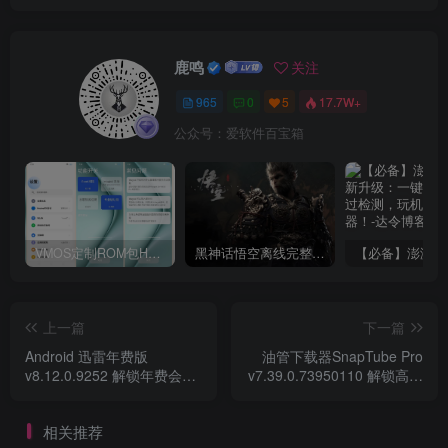
鹿鸣
关注
965
0
5
17.7W+
公众号：爱软件百宝箱
VMOS定制ROM包HnciseOS9.6.0兼容解锁
黑神话悟空离线完整版+修改器
上一篇
下一篇
Android 迅雷年费版
油管下载器SnapTube Pro
v8.12.0.9252 解锁年费会员
v7.39.0.73950110 解锁高级
特权
版
相关推荐