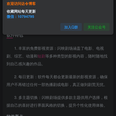
闪映剧场是一款不错的免费
影视
播放软件，橙色暖系的
欢迎访问达令博客
界面，详细的
视频
分类，用户感兴趣的各类电影、连续剧、
收藏网站每天更新
综艺、
动漫
等都可以轻松搜索到，支持多个线路选择，超高
微信：10794795
清视频随时无
广告
播放也是很不错的！
加入Q群
关注公众号
软件特色
1. 丰富的免费影视资源：闪映剧场涵盖了电影、电视
剧、综艺、动漫和
短剧
等多种类型的影视内容，随时随地找
到自己感兴趣的作品。
2. 每日更新：软件每天都会更新最新的影视资源，确保
用户不再错过任何一部热播剧或电影，真正做到剧荒无忧。
3. 多主题切换：闪映剧场提供多款主题供用户选择，根
据自己的喜好进行界面风格的切换，提升个性化使用体验。