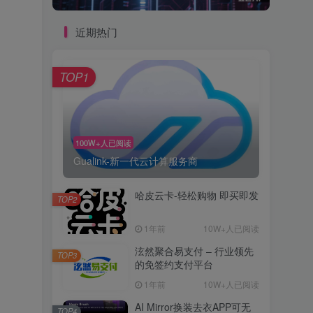
近期热门
TOP1
100W+人已阅读
Gualink-新一代云计算服务商
哈皮云卡-轻松购物 即买即发
TOP2
1年前
10W+人已阅读
泫然聚合易支付 – 行业领先
TOP3
的免签约支付平台
1年前
10W+人已阅读
AI Mirror换装去衣APP可无
TOP4