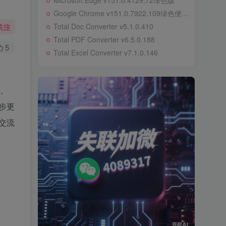
Microsoft Edge v151.0.4129.72绿色版
Google Chrome v151.0.7922.109绿色便携版
Total Doc Converter v5.1.0.410
关注
Total PDF Converter v6.5.0.188
5
Total Excel Converter v7.1.0.146
、
步更
交流