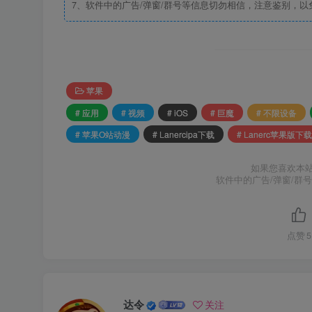
7、软件中的广告/弹窗/群号等信息切勿相信，注意鉴别，以
苹果
# 应用
# 视频
# iOS
# 巨魔
# 不限设备
# 苹果O站动漫
# Lanercipa下载
# Lanerc苹果版下载
如果您喜欢本
软件中的广告/弹窗/群
点赞
5
达令
关注