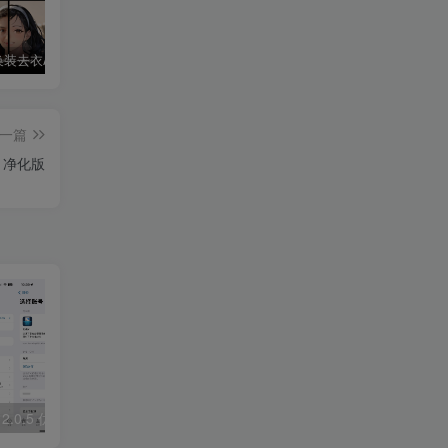
AI Mirror换装去衣APP可无限白嫖！
华为鸿蒙系统激活Shizuku和Dhizuku
夸克破解版双端 88VIP享受SVIP权限
一篇
0 净化版
2.0.5 优化版
布蕾4K_2.0.1 去广告苹果版