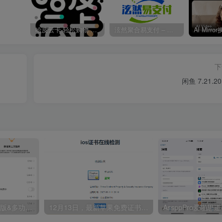
哈皮云卡-轻松购物 即买即发
泫然聚合易支付 – 行业领先的免签约支付平台
下
闲鱼 7.21.2
iOS 微信 8.0.56 纯净版&多功能版
12月13日，最新苹果免费证书分享，iOS通过证书安装 App教程
AssppPro爱啪思道 