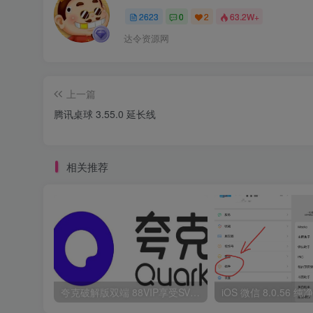
2623
0
2
63.2W+
达令资源网
上一篇
腾讯桌球 3.55.0 延长线
相关推荐
夸克破解版双端 88VIP享受SVIP权限