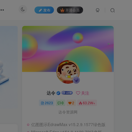
发布
开通会员
达令
关注
2623
0
2
63.2W+
达令资源网
亿图图示EdrawMax v15.2.9.1577绿色版