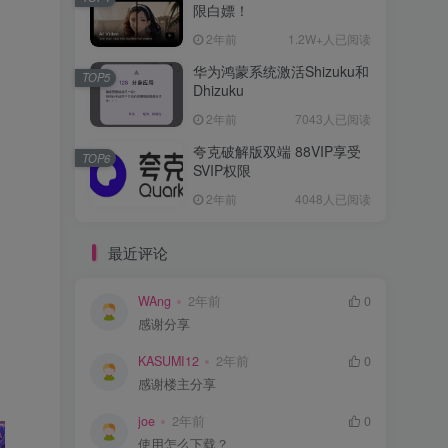
限白嫖！
2年前
1.2W+人已阅读
华为鸿蒙系统激活Shizuku和
TOP5
Dhizuku
2年前
7043人已阅读
夸克破解版双端 88VIP享受
TOP6
SVIP权限
2年前
4048人已阅读
最近评论
WAng
2年前
0
感谢分享
KASUMI12
2年前
0
感谢楼主分享
joe
2年前
0
使用怎么下载？