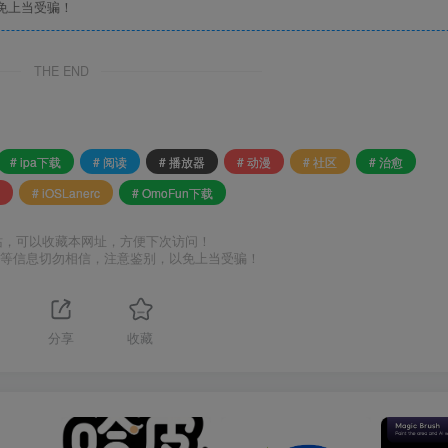
免上当受骗！
THE END
# ipa下载
# 阅读
# 播放器
# 动漫
# 社区
# 治愈
# iOSLanerc
# OmoFun下载
站，可以收藏本网址，方便下次访问！
号等信息切勿相信，注意鉴别，以免上当受骗！
分享
收藏