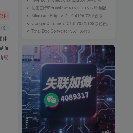
Inventor Professional 2026.4.0中文版
亿图图示EdrawMax v15.2.9.1577绿色版
Microsoft Edge v151.0.4129.72绿色版
关注
Google Chrome v151.0.7922.109绿色便携版
13
Total Doc Converter v5.1.0.410
用体
界面
情
配