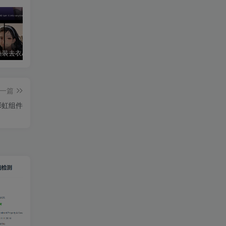
AI Mirror换装去衣APP可无限白嫖！
华为鸿蒙系统激活Shizuku和Dhizuku
夸克破解版双端 88VIP享受SVIP权限
一篇
.0 彩虹组件