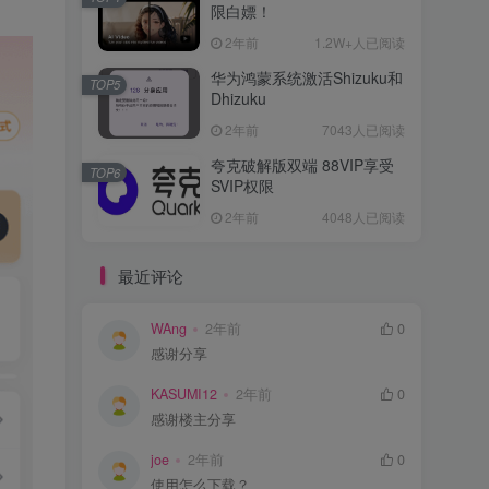
限白嫖！
2年前
1.2W+人已阅读
华为鸿蒙系统激活Shizuku和
TOP5
Dhizuku
2年前
7043人已阅读
夸克破解版双端 88VIP享受
TOP6
SVIP权限
2年前
4048人已阅读
最近评论
WAng
2年前
0
感谢分享
KASUMI12
2年前
0
感谢楼主分享
joe
2年前
0
使用怎么下载？