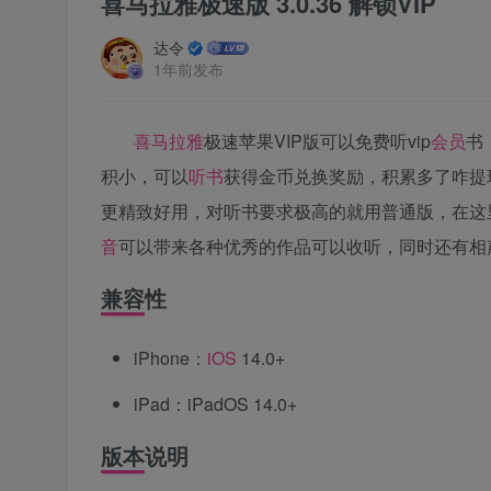
喜马拉雅极速版 3.0.36 解锁VIP
达令
1年前发布
喜马拉雅
极速苹果VIP版可以免费听vip
会员
书
积小，可以
听书
获得金币兑换奖励，积累多了咋提
更精致好用，对听书要求极高的就用普通版，在这
音
可以带来各种优秀的作品可以收听，同时还有相
兼容性
iPhone：
iOS
14.0+
iPad：iPadOS 14.0+
版本说明