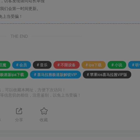
息，访客发现请向站长举报
们我们会第一时间更新。
免上当受骗！
THE END
 巨魔
# 会员
# 音乐
# 不限设备
# ipa下载
# 小说
# 
极速版ipa下载
# 喜马拉雅极速版解锁VIP
# 苹果ios喜马拉雅VIP版
站，可以收藏本网址，方便下次访问！
号等信息切勿相信，注意鉴别，以免上当受骗！
3
分享
收藏