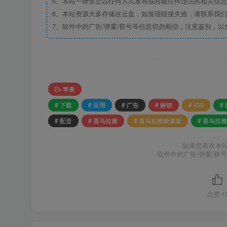
5、本站一律禁止以任何方式发布或转载任何违法的相关信
6、本站资源大多存储在云盘，如发现链接失效，请联系我
7、软件中的广告/弹窗/群号等信息切勿相信，注意鉴别，以
苹果
# 下载
# 应用
# 广告
# 解锁
# iOS
#
# 配音
# 喜马拉雅
# 喜马拉雅极速版
# 喜马拉雅
如果您喜欢本
软件中的广告/弹窗/群
点赞
1