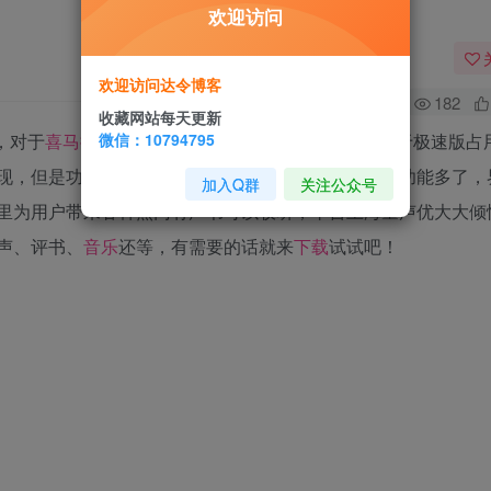
欢迎访问
欢迎访问达令博客
182
收藏网站每天更新
微信：10794795
，对于
喜马拉雅极速版
和普通版有什么区别，区别在于极速版占
现，但是功能单一，就只能听书获得奖励，普通版就功能多了，
加入Q群
关注公众号
里为用户带来各种热门有声书可以收听，平台上海量声优大大倾
声、评书、
音乐
还等，有需要的话就来
下载
试试吧！