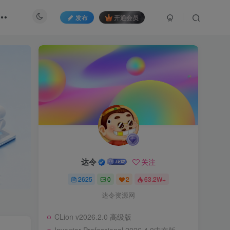
发布
开通会员
达令
关注
2625
0
2
63.2W+
达令资源网
CLion v2026.2.0 高级版