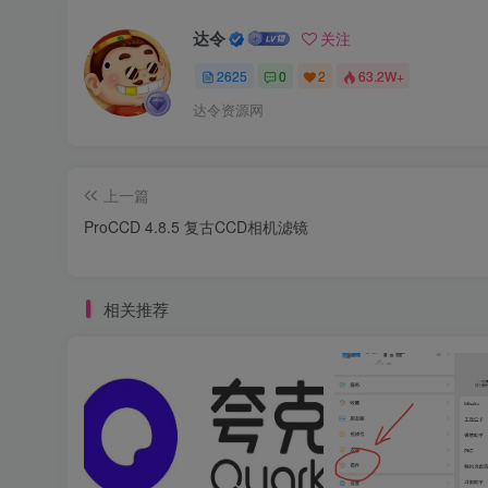
达令
关注
2625
0
2
63.2W+
达令资源网
上一篇
ProCCD 4.8.5 复古CCD相机滤镜
相关推荐