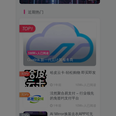
近期热门
TOP1
100W+人已阅读
Gualink-新一代云计算服务商
哈皮云卡-轻松购物 即买即发
TOP2
1年前
10W+人已阅读
泫然聚合易支付 – 行业领先
TOP3
的免签约支付平台
1年前
10W+人已阅读
AI Mirror换装去衣APP可无
TOP4