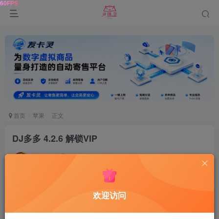
首页
苹果
正文
DJ多多 4.2.6 解锁VIP
达令
关注
1年前发布
70
12
软件版本
欢迎访问