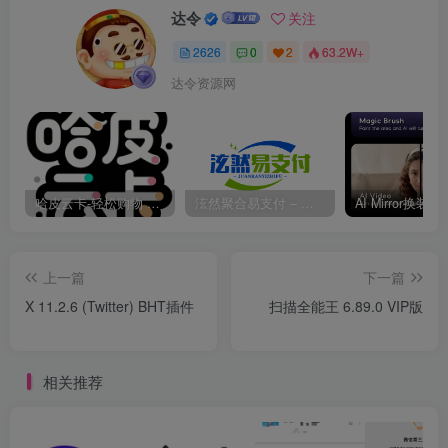
达令
关注
2626
0
2
63.2W+
达令资源网
哈皮云卡-轻松购物 即买即发
泫然聚合易支付 – 行业领先的免签约支付平台
上一篇
下一篇
X 11.2.6 (Twitter) BHT插件
扫描全能王 6.89.0 VIP版
相关推荐