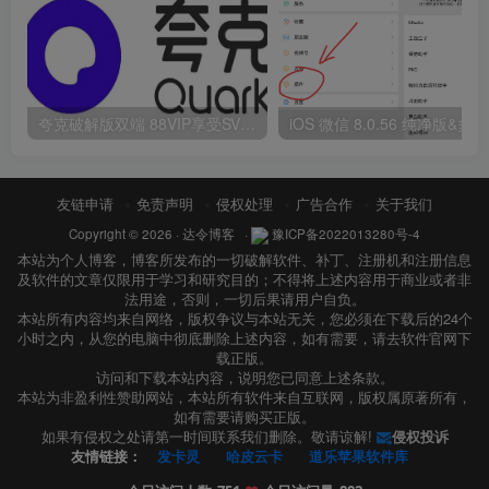
夸克破解版双端 88VIP享受SVIP权限
i
友链申请
免责声明
侵权处理
广告合作
关于我们
Copyright © 2026 ·
达令博客
·
豫ICP备2022013280号-4
本站为个人博客，博客所发布的一切破解软件、补丁、注册机和注册信息
及软件的文章仅限用于学习和研究目的；不得将上述内容用于商业或者非
法用途，否则，一切后果请用户自负。
本站所有内容均来自网络，版权争议与本站无关，您必须在下载后的24个
小时之内，从您的电脑中彻底删除上述内容，如有需要，请去软件官网下
载正版。
访问和下载本站内容，说明您已同意上述条款。
本站为非盈利性赞助网站，本站所有软件来自互联网，版权属原著所有，
如有需要请购买正版。
如果有侵权之处请第一时间联系我们删除。敬请谅解!
侵权投诉
友情链接：
发卡灵
哈皮云卡
道乐苹果软件库