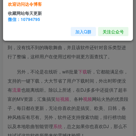
DJ多多苹果版4.2.6ipa是一款专为DJ爱好者打造的
音乐
欢迎访问达令博客
播放器
，这里不仅资源丰富，而且使用简单，其中在资源丰
收藏网站每天更新
微信：10794795
富这块涵盖了中文DJ舞曲、英文DJ舞曲、3D环绕舞曲，日
韩舞曲、车载、夜店、苏荷、喊麦、电音DJ、节奏、
加入Q群
关注公众号
Remix、网络DJ、网络红歌等等，在这里可谓是只有你想不
到，没有找不到的嗨歌舞曲，并且该软件还针对音乐类型进
行了整编，这样用户在使用过程中就更方面查找了。
另外，不论是在线听，wifi批量
下载
听，它都能满足你，
支持的一键下载，大大节省了用户下载时间，外出时即便没
有
流量
也能离线听。除以上所述，在DJ多多中还提供了超丰
富的MV资源，汇集搞笑
短视频
、各种
视频
网站火热的优质段
子，每日都在更新，无论你喜欢的是搞笑、欧美、日韩，各
种风格应有尽有。另外，软件还支持搜索功能，排行榜功能
以及本地歌曲智能管理
系统
，总之如果你也喜欢DJ，那么不
妨试试这款软件所带来的震撼体验吧！