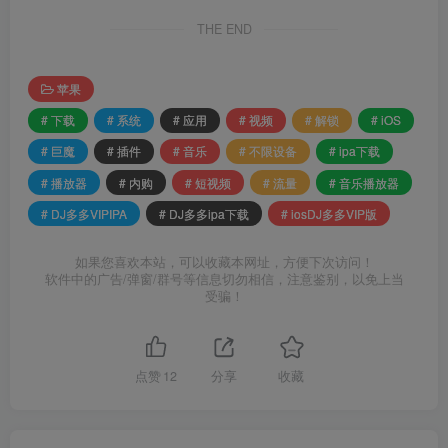
THE END
苹果
# 下载
# 系统
# 应用
# 视频
# 解锁
# iOS
# 巨魔
# 插件
# 音乐
# 不限设备
# ipa下载
# 播放器
# 内购
# 短视频
# 流量
# 音乐播放器
# DJ多多VIPIPA
# DJ多多ipa下载
# iosDJ多多VIP版
如果您喜欢本站，可以收藏本网址，方便下次访问！
软件中的广告/弹窗/群号等信息切勿相信，注意鉴别，以免上当
受骗！
点赞
12
分享
收藏