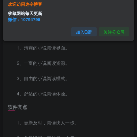
东南小说是一款汇聚了海量优质小说资源的小说阅读软
欢迎访问达令博客
件。这款软件就是专门为喜欢看小说的你量身打造的，精彩
收藏网站每天更新
的小说让你随时体验阅读的乐趣，心动的话就快来下载吧！
微信：10794795
软件特色
加入Q群
关注公众号
1、清爽的小说阅读界面。
2、丰富的小说阅读资源。
3、自由的小说阅读模式。
4、舒适的小说阅读体验。
软件亮点
1、更新及时，阅读快人一步。