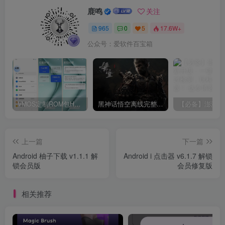
鹿鸣
关注
965
0
5
17.6W+
公众号：爱软件百宝箱
VMOS定制ROM包HnciseOS9.6.0兼容解锁
黑神话悟空离线完整版+修改器
上一篇
下一篇
Android 柚子下载 v1.1.1 解
Android i 点击器 v6.1.7 解锁
锁会员版
会员修复版
相关推荐