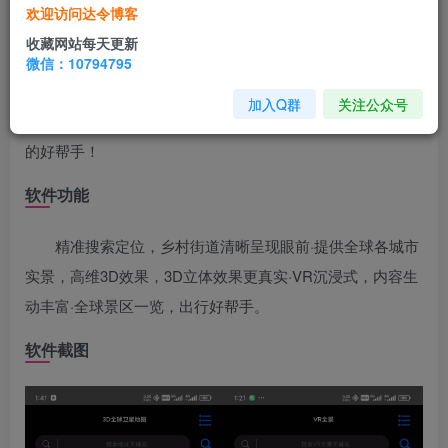
本软件是一款覆盖全球，足不出户也可查看世界街景的
欢迎访问达令博客
出行旅游助手。可以在地图上自由选择位置来查看全球景点
收藏网站每天更新
的街景和VR沉浸式体验。全新的 3D 图像可以让您尽情游览
微信：10794795
完全以 3D 方式重现的精选城市。所有建筑物都采用 3D 模
加入Q群
关注公众号
型，可让您真切体验一下从城市上方飞过的感觉。是您出行
的好帮手！
软件功能
精准搜索定位，乡村街道清晰呈现眼前·提供全球各城市
实景，高维3D效果，3D立体效果更真实·VR沉浸式，内容生
动丰富·全球景区一览，出行好帮手。
软件截图