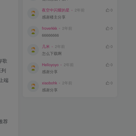
夜空中闪耀的星
2年前
0
感谢楼主分享
froverkkk
2年前
0
66666666
几米
2年前
0
怎么下载啊
存歌
Helloyoyo
2年前
0
至列
感谢分享
上端
xiaobohk
2年前
0
感谢分享
推荐
、