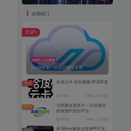
近期热门
TOP1
100W+人已阅读
Gualink-新一代云计算服务商
哈皮云卡-轻松购物 即买即发
TOP2
1年前
10W+人已阅读
泫然聚合易支付 – 行业领先
TOP3
的免签约支付平台
1年前
10W+人已阅读
AI Mirror换装去衣APP可无
TOP4