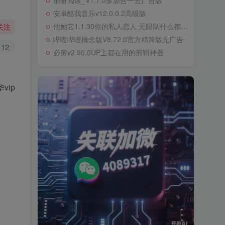
猫番阅读_V1.7.0多源合一去广告版
安卓酷我音乐v12.0.0.2高级版
他她它1.1.30你的私人恋人 无限制什么都可以聊
关注
哔哩哔哩概念版V8.72.0官方精简版无广告
12
必剪v2.90.0UP主都在用的剪辑神器
vip