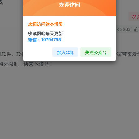
版
欢迎访问
欢迎访问达令博客
0
263
收藏网站每天更新
微信：10794795
加入Q群
关注公众号
软件。软件中包含了近2000万首正版音乐，今天为大家带来豪华
海外限制，快来下载吧！