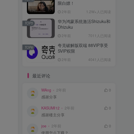
限白嫖！
2年前
1.2W+人已阅读
华为鸿蒙系统激活Shizuku和
TOP5
Dhizuku
2年前
7011人已阅读
夸克破解版双端 88VIP享受
TOP6
SVIP权限
2年前
4041人已阅读
最近评论
WAng
2年前
0
感谢分享
KASUMI12
2年前
0
感谢楼主分享
joe
2年前
0
使用怎么下载？