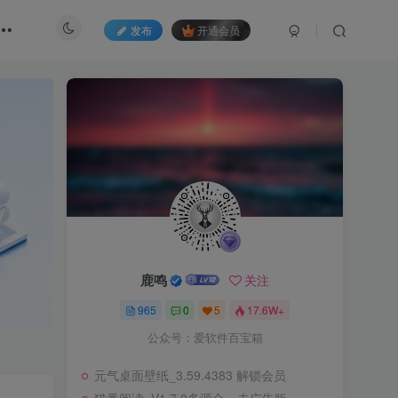
发布
开通会员
鹿鸣
关注
965
0
5
17.6W+
公众号：爱软件百宝箱
元气桌面壁纸_3.59.4383 解锁会员