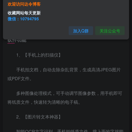
扫描全能王app是一款功能十分强大的文档扫描软件。
欢迎访问达令博客
用户只需要通过软件中的摄像头扫描纸质文件，就可以将纸
收藏网站每天更新
质文档内容显示在手机上，还可以将拍摄的照片转换为PDF
微信：10794795
文档，快来下载吧！
加入Q群
关注公众号
软件功能
1、【手机上的扫描仪】
手机拍文档，自动去除杂乱背景，生成高清JPEG图片
或PDF文件。
多种图像处理模式，可手动调节图像参数，用手机即可
将纸质文件，快速转为清晰的电子稿。
2、【图片转文本神器】
智能OCR文字识别，手机拍纸质文件，搜上面的字就能