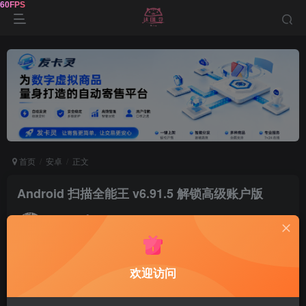
首页
安卓
正文
Android 扫描全能王 v6.91.5 解锁高级账户版
鹿鸣
关注
1年前发布
0
139
14
软件介绍
欢迎访问