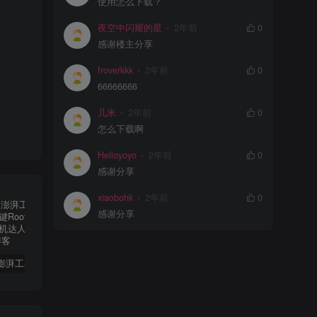
使用怎么下载？
夜空中闪耀的星
2年前
0
感谢楼主分享
froverkkk
2年前
0
66666666
几米
2年前
0
怎么下载啊
Helloyoyo
2年前
0
感谢分享
xiaobohk
2年前
0
感谢分享
【必备】澎湃工具箱全新升级：一键Root、轻松过检测，玩机达人的神器！
醒图v10.8.0解锁会员🔥通杀全部版本🔥
HookVIP4.0.2可解锁各大应用会员可免root使用
iA