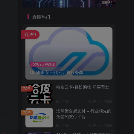
近期热门
TOP1
100W+人已阅读
Gualink-新一代云计算服务商
哈皮云卡-轻松购物 即买即发
TOP2
1年前
10W+人已阅读
泫然聚合易支付 – 行业领先的
TOP3
免签约支付平台
1年前
10W+人已阅读