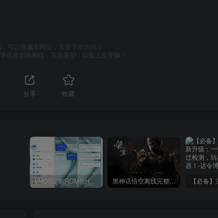
站，可以收藏本网址，方便下次访问！
号等信息切勿相信，注意鉴别，以免上当受骗！
分享
收藏
VMOS定制ROM包HnciseOS9.6.0兼容解锁
黑神话悟空离线完整版+修改器