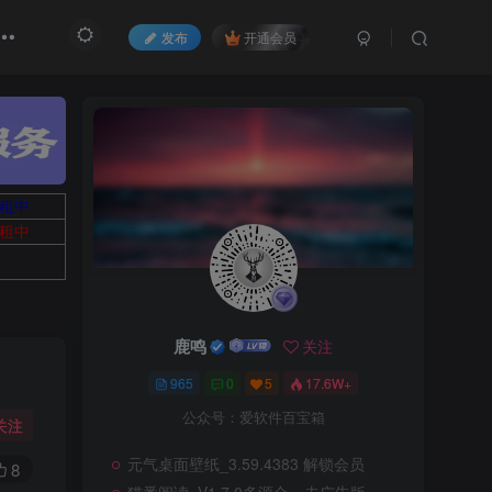
发布
开通会员
租中
租中
鹿鸣
关注
965
0
5
17.6W+
公众号：爱软件百宝箱
关注
元气桌面壁纸_3.59.4383 解锁会员
8