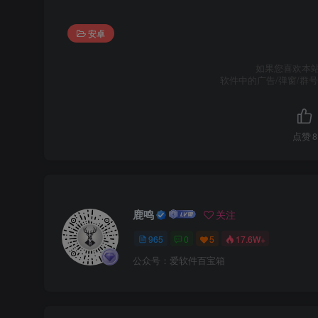
安卓
如果您喜欢本
软件中的广告/弹窗/群
点赞
8
鹿鸣
关注
965
0
5
17.6W+
公众号：爱软件百宝箱