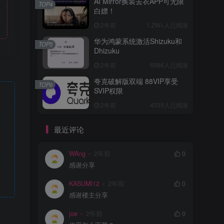
AI Mirror换装去衣APP可无限
TOP4
白嫖！
2年前
1.2W+人已阅读
华为鸿蒙系统激活Shizuku和
TOP5
Dhizuku
2年前
6986人已阅读
夸克破解版双端 88VIP享受
TOP6
SVIP权限
2年前
4039人已阅读
最近评论
WAng
2年前
0
感谢分享
KASUMI12
2年前
0
感谢楼主分享
joe
2年前
0