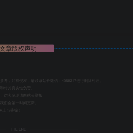
文章版权声明
考，如有侵权，请联系站长微信：4089317进行删除处理。
点和对其真实性负责。
息，访客发现请向站长举报
们我们会第一时间更新。
免上当受骗！
THE END