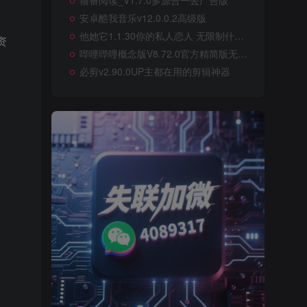
猫番阅读_V1.7.0多源合一去广告版
安卓酷我音乐v12.0.0.2高级版
他她它1.1.30你的私人恋人 无限制什么都可以聊
资
哔哩哔哩概念版V8.72.0官方精简版无广告
必剪v2.90.0UP主都在用的剪辑神器