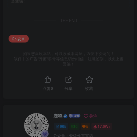
当受骗！
THE END
安卓
如果您喜欢本站，可以收藏本网址，方便下次访问！
软件中的广告/弹窗/群号等信息切勿相信，注意鉴别，以免上当
受骗！
点赞
8
分享
收藏
鹿鸣
关注
965
0
5
17.6W+
公众号：爱软件百宝箱