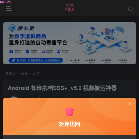
首页
安卓
正文
Android 鲁班搭档SSS+_v5.2 视频搬运神器
鹿鸣
关注
12个月前发布
0
97
8
软件介绍
欢迎访问