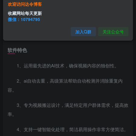
鲁班搭档SSS+app是一款非常好用的视频搬运神器，该
欢迎访问达令博客
软件为用户提供了智能剪辑、内容优化等功能于一体，帮助
收藏网站每天更新
用户一键处理视频。同时软件还可以轻松将视频搬运下载后
微信：10794795
重新上传，还可以加多种特效，智能修改参数和高清操作，
加入Q群
关注公众号
从而更好的满足用户的个性化需求。
软件特色
1、运用最先进的AI技术，确保视频内容的独创性。
2、ai自动去重，高级算法帮助自动检测并消除重复内
容。
3、专为视频搬运设计，满足特定用户群体需求，提高效
率。
4、支持一键智能化处理，简洁易用操作非常方便简洁。