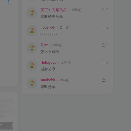
夜空中闪耀的星
2年前
0
感谢楼主分享
froverkkk
2年前
0
66666666
几米
2年前
0
怎么下载啊
Helloyoyo
2年前
0
感谢分享
xiaobohk
2年前
0
感谢分享
【必备】澎湃工具箱全新升级：一键Root、轻松过检测，玩机达人的神器！
醒图v10.8.0解锁会员🔥通杀全部版本🔥
HookVIP4.0.2可解锁各大应用会员可免root使用
iA