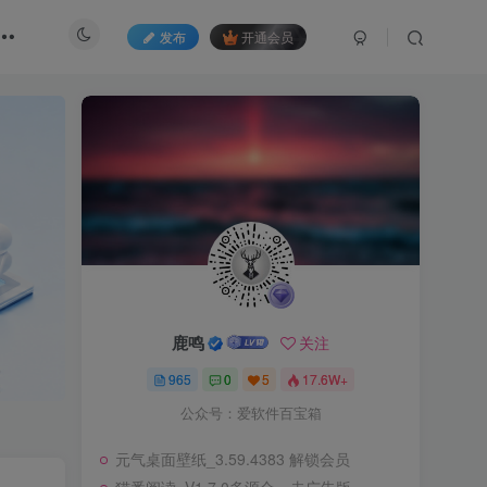
发布
开通会员
鹿鸣
关注
965
0
5
17.6W+
公众号：爱软件百宝箱
元气桌面壁纸_3.59.4383 解锁会员