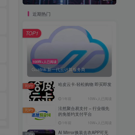
近期热门
TOP1
100W+人已阅读
Gualink-新一代云计算服务商
哈皮云卡-轻松购物 即买即发
TOP2
1年前
10W+人已阅读
泫然聚合易支付 – 行业领先
TOP3
的免签约支付平台
1年前
10W+人已阅读
AI Mirror换装去衣APP可无
TOP4