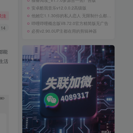
猫番阅读_V1.7.0多源合一去广告版
安卓酷我音乐v12.0.0.2高级版
他她它1.1.30你的私人恋人 无限制什么都可以聊
关注
哔哩哔哩概念版V8.72.0官方精简版无广告
14
必剪v2.90.0UP主都在用的剪辑神器
都能
生活