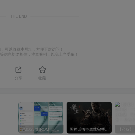
THE END
站，可以收藏本网址，方便下次访问！
号等信息切勿相信，注意鉴别，以免上当受骗！
4
分享
收藏
VMOS定制ROM包HnciseOS9.6.0兼容解锁
黑神话悟空离线完整版+修改器