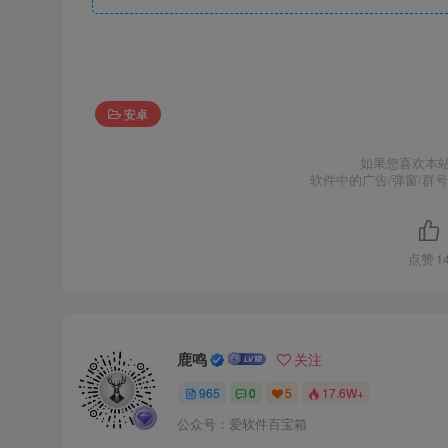
安卓
如果您喜欢本
软件中的广告/弹窗/群
点赞
1
鹿鸣
关注
965
0
5
17.6W+
公众号：爱软件百宝箱