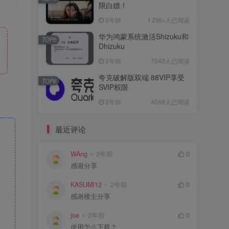
限白嫖！
2年前
1.2W+人已阅读
华为鸿蒙系统激活Shizuku和
TOP5
Dhizuku
2年前
7043人已阅读
夸克破解版双端 88VIP享受
TOP6
SVIP权限
2年前
4048人已阅读
最近评论
WAng
2年前
0
感谢分享
KASUMI12
2年前
0
感谢楼主分享
joe
2年前
0
使用怎么下载？