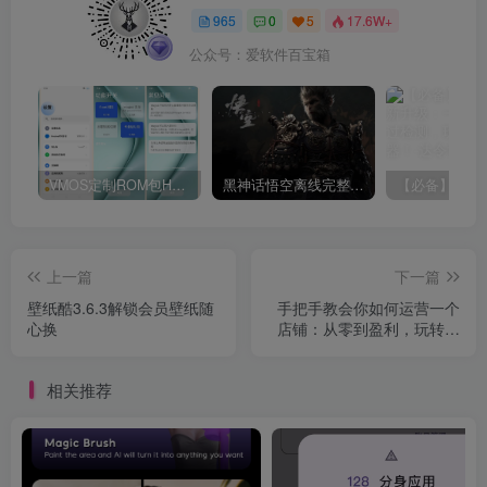
965
0
5
17.6W+
公众号：爱软件百宝箱
VMOS定制ROM包HnciseOS9.6.0兼容解锁
黑神话悟空离线完整版+修改器
上一篇
下一篇
壁纸酷3.6.3解锁会员壁纸随
手把手教会你如何运营一个
心换
店铺：从零到盈利，玩转小
红书电商！
相关推荐