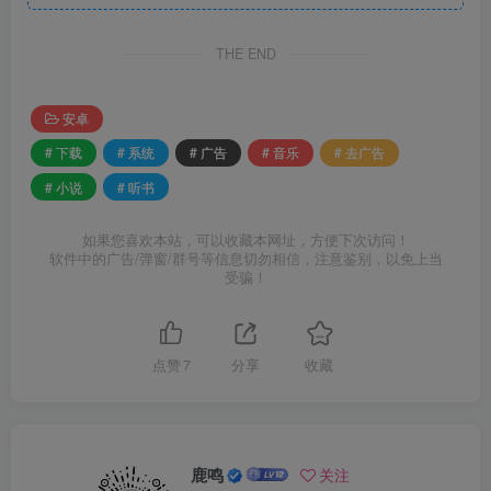
THE END
安卓
# 下载
# 系统
# 广告
# 音乐
# 去广告
# 小说
# 听书
如果您喜欢本站，可以收藏本网址，方便下次访问！
软件中的广告/弹窗/群号等信息切勿相信，注意鉴别，以免上当
受骗！
点赞
7
分享
收藏
鹿鸣
关注