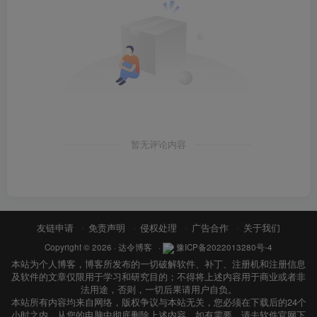
暂无评论内容
友链申请
免责声明
侵权处理
广告合作
关于我们
Copyright © 2026 ·
达令博客
·
豫ICP备2022013280号-4
本站为个人博客，博客所发布的一切破解软件、补丁、注册机和注册信息
及软件的文章仅限用于学习和研究目的；不得将上述内容用于商业或者非
法用途，否则，一切后果请用户自负。
本站所有内容均来自网络，版权争议与本站无关，您必须在下载后的24个
小时之内，从您的电脑中彻底删除上述内容，如有需要，请去软件官网下