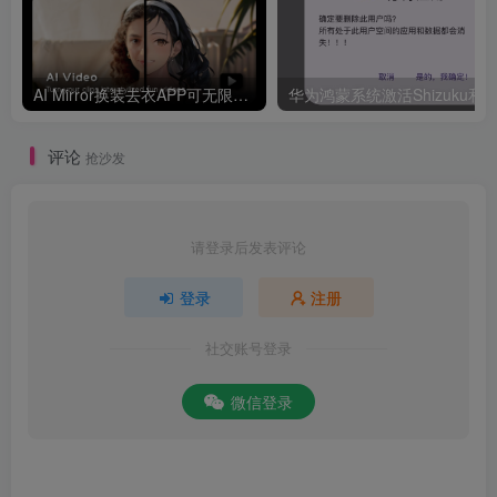
AI Mirror换装去衣APP可无限白嫖！
华为鸿
评论
抢沙发
请登录后发表评论
登录
注册
社交账号登录
微信登录