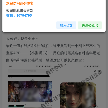
📢 本期推荐
欢迎访问达令博客
资源名称：小梨
听书
（
去广告
纯净版）
收藏网站每天更新
微信：10794795
适用
系统
：安卓
✨ 文末提供
下载
方式哦！
加入Q群
关注公众号
大家好，我是小鹿～
最近一直在试各种听书软件，终于又遇到一个刚上线不久的
宝藏APP——【小梨听书】！用它的时候莫名有种当年用老
白听书和海豚的熟悉感，希望这款可以长久稳定！