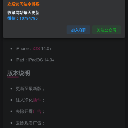
一款专为
影视
爱好者打造的
追剧
神器。它拥有海量高清
欢迎访问达令博客
影视资源，涵盖了电影、电视剧、综艺、
动漫
等多种类型，
收藏网站每天更新
微信：10794795
满足用户不同的观影需求。
加入Q群
关注公众号
兼容性
iPhone：
iOS
14.0+
iPad：iPadOS 14.0+
版本说明
更新至最新版；
注入净化
插件
；
去除开屏
广告
；
去除观看广告；