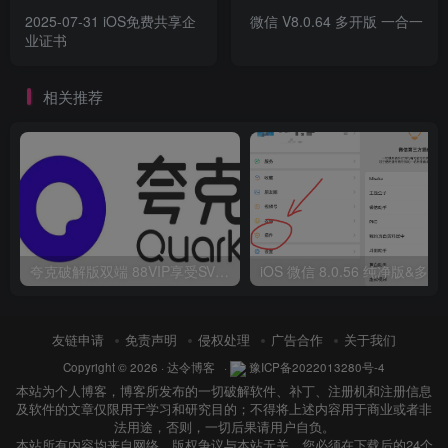
2025-07-31 iOS免费共享企
微信 V8.0.64 多开版 一合一
业证书
相关推荐
夸克破解版双端 88VIP享受SVIP权限
iOS 微信 8.
友链申请
免责声明
侵权处理
广告合作
关于我们
Copyright © 2026 ·
达令博客
·
豫ICP备2022013280号-4
本站为个人博客，博客所发布的一切破解软件、补丁、注册机和注册信息
及软件的文章仅限用于学习和研究目的；不得将上述内容用于商业或者非
法用途，否则，一切后果请用户自负。
本站所有内容均来自网络，版权争议与本站无关，您必须在下载后的24个