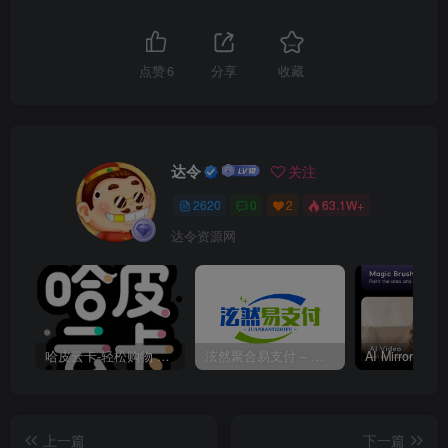
点赞
6
分享
收藏
达令
关注
2620
0
2
63.1W+
达令资源网
哈皮云卡-轻松购物 即买即发
泫然聚合易支付 – 行业领先的免签约支付平台
上一篇
下一篇