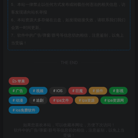
5、本站一律禁止以任何方式发布或转载任何违法的相关信息，访
客发现请向站长举报
6、本站资源大多存储在云盘，如发现链接失效，请联系我们我们
会第一时间更新。
7、软件中的广告/弹窗/群号等信息切勿相信，注意鉴别，以免上
当受骗！
THE END
苹果
# 广告
# 视频
# iOS
# 巨魔
# 插件
# 影视
# 动漫
# 追剧
# ipa文件
# ipa资源
# ipa资源网
# ios免费软件
如果您喜欢本站，可以收藏本网址，方便下次访问！
软件中的广告/弹窗/群号等信息切勿相信，注意鉴别，以免上当
受骗！